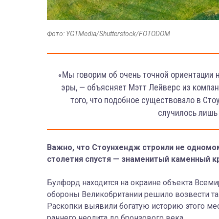
Фото: YGTMedia/Shutterstock/FOTODOM
«Мы говорим об очень точной ориентации н
эры, — объясняет Мэтт Лейверс из компан
того, что подобное существовало в Стоу
случилось лишь 
Важно, что Стоунхендж строили не одномом
столетия спустя — знаменитый каменный кр
Булфорд находится на окраине объекта Всем
обороны Великобритании решило возвести там
Раскопки выявили богатую историю этого мес
раннего неолита до бронзового века.