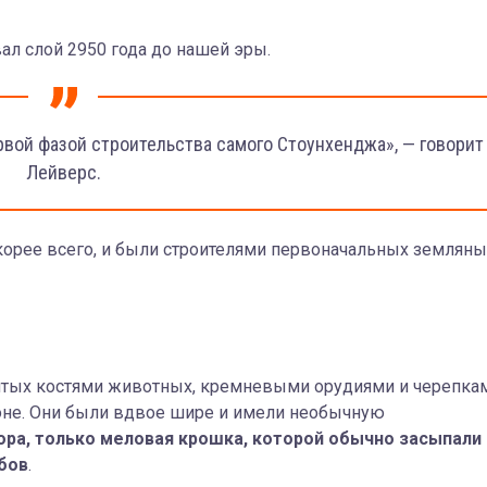
ал слой 2950 года до нашей эры.
рвой фазой строительства самого Стоунхенджа», — говорит
Лейверс.
корее всего, и были строителями первоначальных земляны
битых костями животных, кремневыми орудиями и черепка
оне. Они были вдвое шире и имели необычную
ора, только меловая крошка, которой обычно засыпали
бов
.