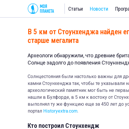
Статьи
Новости
Прогр
В 5 км от Стоунхенджа найден е
старше мегалита
Археологи обнаружили, что древние брит
Солнце задолго до появления Стоунхенд
Солнцестояния были настолько важны для др
камни Стоунхенджа так, чтобы те указывали н
археологический памятник мог быть не перв
нашли в Булфорде, в 5 км к востоку от Стоунх
выполнял ту же функцию еще за 450 лет до у
портал
Historyextra.com
.
Кто построил Стоунхендж