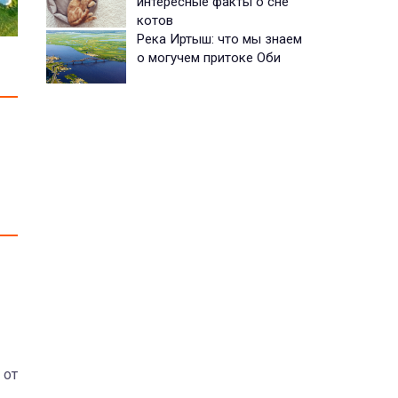
интересные факты о сне
котов
Река Иртыш: что мы знаем
о могучем притоке Оби
 от