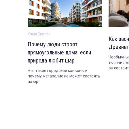
Юлия Скопич
Как засн
Почему люди строят
Древнег
прямоугольные дома, если
Необычный
природа любит шар
тысячи лет
он состои
Что такое городские каньоны и
сегодня.
почему мегаполис не может состоять
из юрт.