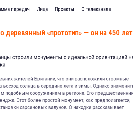
амма передач
Лица
Проекты
О телеканале
го деревянный «прототип» — он на 450 лет
анцы строили монументы с идеальной ориентацией н
жа.
евних жителей Британии, что они расположили огромные
а восход солнца в середине лета и зимы. Однако знамени
ым подобным сооружением в регионе. Его предшественни
енджа. Этот более простой монумент, как предполагается,
становки сарсеновых валунов. О находке рассказывает