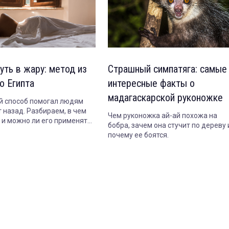
уть в жару: метод из
Страшный симпатяга: самые
о Египта
интересные факты о
мадагаскарской руконожке
 способ помогал людям
 назад. Разбираем, в чем
Чем руконожка ай-ай похожа на
т и можно ли его применять
бобра, зачем она стучит по дереву 
почему ее боятся.