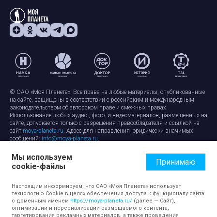
© ОАО «Моя Планета». Все права на любые материалы, опубликованные
на сайте, защищены в соответствии с российским и международным
законодательством об авторском праве и смежных правах.
Использование любых аудио-, фото- и видеоматериалов, размещенных на
сайте, допускается только с разрешения правообладателя и ссылкой на
сайт
moya-planeta.ru
. Адрес для направления юридически значимых
сообщений:
info@moya-planeta.ru
.
Мы используем
Правила сайта
Работа с cookie-файлами
Принимаю
cookie-файлы
Защита персональных данных
Обработка персональных данных
Согласие на обработку персональных данных
Настоящим информируем, что ОАО «Моя Планета» использует
технологию Cookie в целях обеспечения доступа к функционалу сайта
с доменным именем
https://moya-planeta.ru/
(далее — Сайт),
оптимизации и персонализации размещаемого контента,
таргетирования рекламных материалов, а также проведения