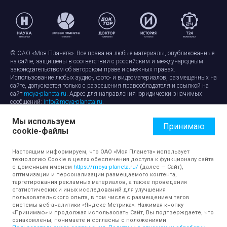
© ОАО «Моя Планета». Все права на любые материалы, опубликованные
на сайте, защищены в соответствии с российским и международным
законодательством об авторском праве и смежных правах.
Использование любых аудио-, фото- и видеоматериалов, размещенных на
сайте, допускается только с разрешения правообладателя и ссылкой на
сайт
moya-planeta.ru
. Адрес для направления юридически значимых
сообщений:
info@moya-planeta.ru
.
Мы используем
Правила сайта
Работа с cookie-файлами
Принимаю
cookie-файлы
Защита персональных данных
Обработка персональных данных
Согласие на обработку персональных данных
Настоящим информируем, что ОАО «Моя Планета» использует
технологию Cookie в целях обеспечения доступа к функционалу сайта
с доменным именем
https://moya-planeta.ru/
(далее — Сайт),
оптимизации и персонализации размещаемого контента,
таргетирования рекламных материалов, а также проведения
статистических и иных исследований для улучшения
пользовательского опыта, в том числе с размещением тегов
системы веб-аналитики «Яндекс Метрика». Нажимая кнопку
«Принимаю» и продолжая использовать Сайт, Вы подтверждаете, что
ознакомлены, понимаете и согласны с положениями