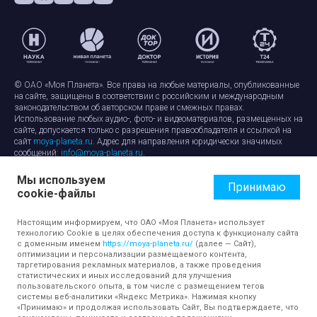
© ОАО «Моя Планета». Все права на любые материалы, опубликованные
на сайте, защищены в соответствии с российским и международным
законодательством об авторском праве и смежных правах.
Использование любых аудио-, фото- и видеоматериалов, размещенных на
сайте, допускается только с разрешения правообладателя и ссылкой на
сайт
moya-planeta.ru
. Адрес для направления юридически значимых
сообщений:
info@moya-planeta.ru
.
Мы используем
Правила сайта
Работа с cookie-файлами
Принимаю
cookie-файлы
Защита персональных данных
Обработка персональных данных
Согласие на обработку персональных данных
Настоящим информируем, что ОАО «Моя Планета» использует
технологию Cookie в целях обеспечения доступа к функционалу сайта
с доменным именем
https://moya-planeta.ru/
(далее — Сайт),
оптимизации и персонализации размещаемого контента,
таргетирования рекламных материалов, а также проведения
статистических и иных исследований для улучшения
пользовательского опыта, в том числе с размещением тегов
системы веб-аналитики «Яндекс Метрика». Нажимая кнопку
«Принимаю» и продолжая использовать Сайт, Вы подтверждаете, что