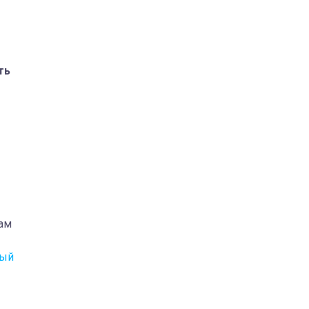
ть
там
ный