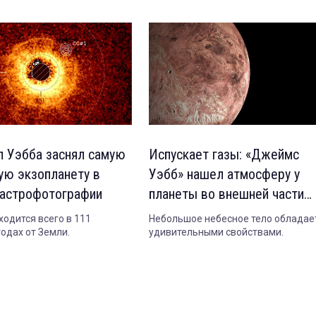
п Уэбба заснял самую
Испускает газы: «Джеймс
ую экзопланету в
Уэбб» нашел атмосферу у
 астрофотографии
планеты во внешней части
Солнечной системы
ходится всего в 111
Небольшое небесное тело обладае
годах от Земли.
удивительными свойствами.