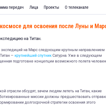
амма передач
Лица
Проекты
О телеканале
космосе для освоения после Луны и Мар
кспедицию на Титан.
х экспедиций на Марс следующим крупным направлением
 Титан —
крупнейший спутник
Сатурна. Уже в следующем
ященная подготовке концепции возможного полета челове
й отрасли обсудят, зачем людям лететь на Титан, какие
роботизированные миссии должны предшествовать отправ
 формировании долгосрочной стратегии освоения этого