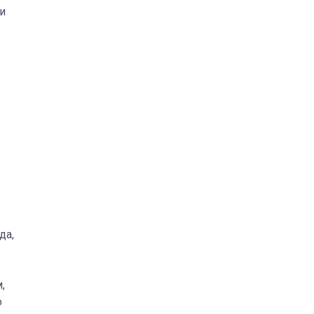
и
да,
,
о