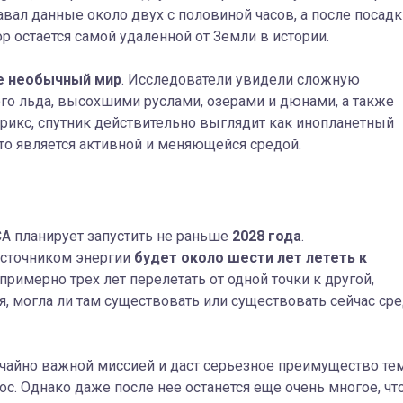
авал данные около двух с половиной часов, а после посадк
р остается самой удаленной от Земли в истории.
е необычный мир
. Исследователи увидели сложную
ого льда, высохшими руслами, озерами и дюнами, а также
рикс, спутник действительно выглядит как инопланетный
что является активной и меняющейся средой.
СА планирует запустить не раньше
2028 года
.
источником энергии
будет около шести лет лететь к
примерно трех лет перелетать от одной точки к другой,
, могла ли там существовать или существовать сейчас сре
ычайно важной миссией и даст серьезное преимущество тем
с. Однако даже после нее останется еще очень многое, чт