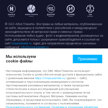
© ОАО «Моя Планета». Все права на любые материалы, опубликованные
на сайте, защищены в соответствии с российским и международным
законодательством об авторском праве и смежных правах.
Использование любых аудио-, фото- и видеоматериалов, размещенных на
сайте, допускается только с разрешения правообладателя и ссылкой на
сайт
moya-planeta.ru
. Адрес для направления юридически значимых
сообщений:
info@moya-planeta.ru
.
Мы используем
Правила сайта
Работа с cookie-файлами
Принимаю
cookie-файлы
Защита персональных данных
Обработка персональных данных
Согласие на обработку персональных данных
Настоящим информируем, что ОАО «Моя Планета» использует
технологию Cookie в целях обеспечения доступа к функционалу сайта
с доменным именем
https://moya-planeta.ru/
(далее — Сайт),
оптимизации и персонализации размещаемого контента,
таргетирования рекламных материалов, а также проведения
статистических и иных исследований для улучшения
пользовательского опыта, в том числе с размещением тегов
системы веб-аналитики «Яндекс Метрика». Нажимая кнопку
«Принимаю» и продолжая использовать Сайт, Вы подтверждаете, что
ознакомлены, понимаете и согласны с положениями
Пользовательского соглашения
,
Политики в отношении обработки