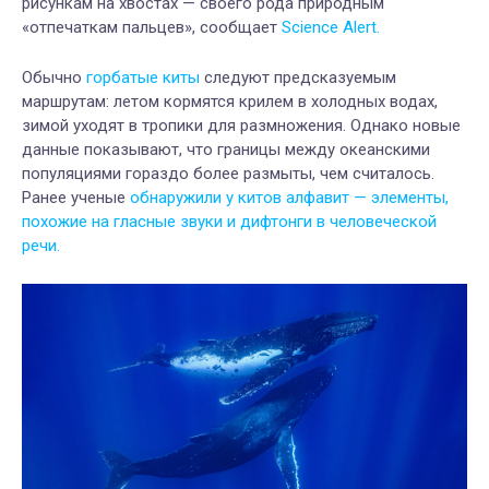
рисункам на хвостах — своего рода природным
«отпечаткам пальцев», сообщает
Science Alert.
Обычно
горбатые киты
следуют предсказуемым
маршрутам: летом кормятся крилем в холодных водах,
зимой уходят в тропики для размножения. Однако новые
данные показывают, что границы между океанскими
популяциями гораздо более размыты, чем считалось.
Ранее ученые
обнаружили у китов алфавит — элементы,
похожие на гласные звуки и дифтонги в человеческой
речи.