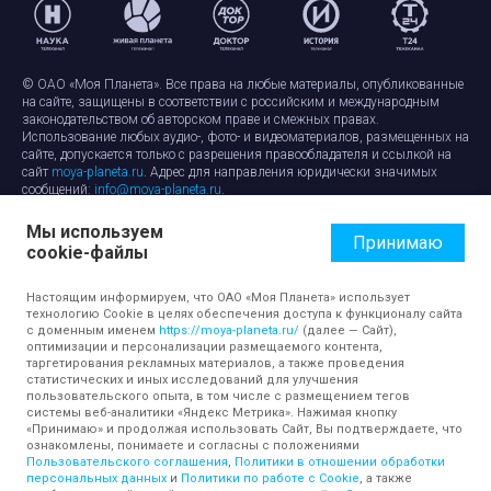
© ОАО «Моя Планета». Все права на любые материалы, опубликованные
на сайте, защищены в соответствии с российским и международным
законодательством об авторском праве и смежных правах.
Использование любых аудио-, фото- и видеоматериалов, размещенных на
сайте, допускается только с разрешения правообладателя и ссылкой на
сайт
moya-planeta.ru
. Адрес для направления юридически значимых
сообщений:
info@moya-planeta.ru
.
Мы используем
Правила сайта
Работа с cookie-файлами
Принимаю
cookie-файлы
Защита персональных данных
Обработка персональных данных
Согласие на обработку персональных данных
Настоящим информируем, что ОАО «Моя Планета» использует
технологию Cookie в целях обеспечения доступа к функционалу сайта
с доменным именем
https://moya-planeta.ru/
(далее — Сайт),
оптимизации и персонализации размещаемого контента,
таргетирования рекламных материалов, а также проведения
статистических и иных исследований для улучшения
пользовательского опыта, в том числе с размещением тегов
системы веб-аналитики «Яндекс Метрика». Нажимая кнопку
«Принимаю» и продолжая использовать Сайт, Вы подтверждаете, что
ознакомлены, понимаете и согласны с положениями
Пользовательского соглашения
,
Политики в отношении обработки
персональных данных
и
Политики по работе с Cookie
, а также