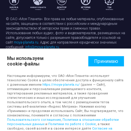
© ОАО «Моя Планета». Все права на любые материалы, опубликованные
на сайте, защищены в соответствии с российским и международным
законодательством об авторском праве и смежных правах.
Использование любых аудио-, фото- и видеоматериалов, размещенных на
сайте, допускается только с разрешения правообладателя и ссылкой на
сайт
moya-planeta.ru
. Адрес для направления юридически значимых
сообщений:
info@moya-planeta.ru
.
Мы используем
Правила сайта
Работа с cookie-файлами
Принимаю
cookie-файлы
Защита персональных данных
Обработка персональных данных
Согласие на обработку персональных данных
Настоящим информируем, что ОАО «Моя Планета» использует
технологию Cookie в целях обеспечения доступа к функционалу сайта
с доменным именем
https://moya-planeta.ru/
(далее — Сайт),
оптимизации и персонализации размещаемого контента,
таргетирования рекламных материалов, а также проведения
статистических и иных исследований для улучшения
пользовательского опыта, в том числе с размещением тегов
системы веб-аналитики «Яндекс Метрика». Нажимая кнопку
«Принимаю» и продолжая использовать Сайт, Вы подтверждаете, что
ознакомлены, понимаете и согласны с положениями
Пользовательского соглашения
,
Политики в отношении обработки
персональных данных
и
Политики по работе с Cookie
, а также
свободно, своей волей и в своем интересе даёте
Согласие на