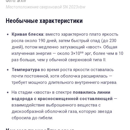
Фото: arXiv
Местоположение сверхновой SN 2023vbw
Необычные характеристики
Кривая блеска:
вместо характерного плато яркость
росла около 190 дней, затем быстрый спад (до 230
дней), потом медленно затухающий «хвост». Общая
излученная энергия — около 3×10⁵⁰ эрг, более чем в 10
раз больше, чем у обычной сверхновой типа II.
Температура
во время роста яркости оставалась
почти постоянной, хотя оболочка расширялась —
требует мощного длительного внутреннего нагрева.
На стадии «хвоста» в спектре
появились линии
водорода с красносмещенной составляющей
—
взаимодействие выброшенного вещества с
дискообразной оболочкой газа, которую звезда
сбросила до гибели.