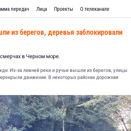
амма передач
Лица
Проекты
О телеканале
шли из берегов, деревья заблокировали
смерчах в Черном море.
жди. Из-за ливней реки и ручьи вышли из берегов, улицы
 перекрыли движение. В некоторых районах дорожная