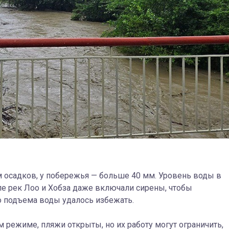
м осадков, у побережья — больше 40 мм. Уровень воды в
ле рек Лоо и Хобза даже включали сирены, чтобы
о подъема воды удалось избежать.
 режиме, пляжи открыты, но их работу могут ограничить,