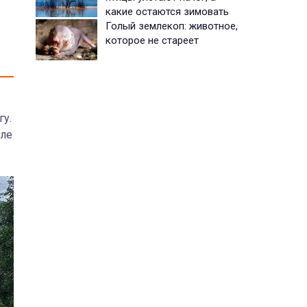
какие остаются зимовать
Голый землекоп: животное,
которое не стареет
у.
зле