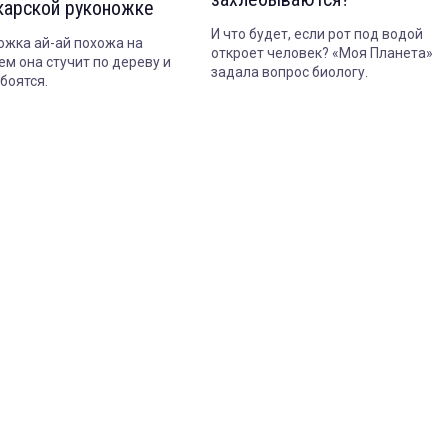
карской руконожке
И что будет, если рот под водой
ожка ай-ай похожа на
откроет человек? «Моя Планета»
ем она стучит по дереву и
задала вопрос биологу.
боятся.