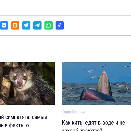
Юлия Скопич
й симпатяга: самые
Как киты едят в воде и не
ные факты о
захлебываются?