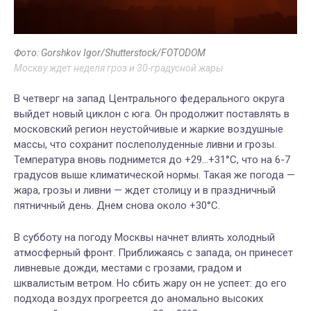
Фото: Gorshkov Igor/Shutterstock/FOTODOM
Москву ждет неделя гроз и 30-градусной жары
В четверг на запад Центрального федерального округа
выйдет новый циклон с юга. Он продолжит поставлять в
московский регион неустойчивые и жаркие воздушные
массы, что сохранит послеполуденные ливни и грозы.
Температура вновь поднимется до +29…+31°C, что на 6-7
градусов выше климатической нормы.
Такая же погода —
жара, грозы и ливни — ждет столицу и в праздничный
пятничный день. Днем снова около +30°С.
В субботу на погоду Москвы начнет влиять холодный
атмосферный фронт. Приближаясь с запада, он принесет
ливневые дожди, местами с грозами, градом и
шквалистым ветром. Но сбить жару он не успеет: до его
подхода воздух прогреется до аномально высоких