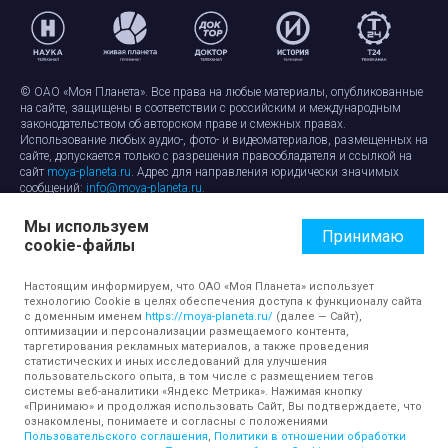
© ОАО «Моя Планета». Все права на любые материалы, опубликованные
на сайте, защищены в соответствии с российским и международным
законодательством об авторском праве и смежных правах.
Использование любых аудио-, фото- и видеоматериалов, размещенных на
сайте, допускается только с разрешения правообладателя и ссылкой на
сайт
moya-planeta.ru
. Адрес для направления юридически значимых
сообщений:
info@moya-planeta.ru
.
Мы используем
Правила сайта
Работа с cookie-файлами
Принимаю
cookie-файлы
Защита персональных данных
Обработка персональных данных
Согласие на обработку персональных данных
Настоящим информируем, что ОАО «Моя Планета» использует
технологию Cookie в целях обеспечения доступа к функционалу сайта
с доменным именем
https://moya-planeta.ru/
(далее — Сайт),
оптимизации и персонализации размещаемого контента,
таргетирования рекламных материалов, а также проведения
статистических и иных исследований для улучшения
пользовательского опыта, в том числе с размещением тегов
системы веб-аналитики «Яндекс Метрика». Нажимая кнопку
«Принимаю» и продолжая использовать Сайт, Вы подтверждаете, что
ознакомлены, понимаете и согласны с положениями
Пользовательского соглашения
,
Политики в отношении обработки