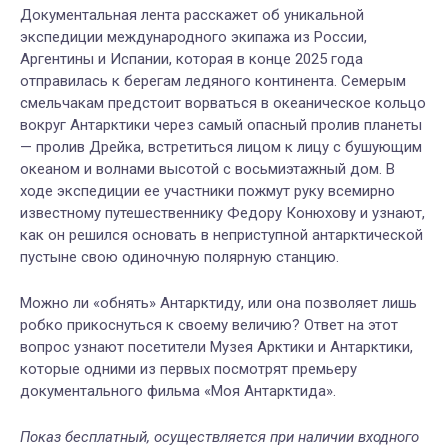
Документальная лента расскажет об уникальной
экспедиции международного экипажа из России,
Аргентины и Испании, которая в конце 2025 года
отправилась к берегам ледяного континента. Семерым
смельчакам предстоит ворваться в океаническое кольцо
вокруг Антарктики через самый опасный пролив планеты
— пролив Дрейка, встретиться лицом к лицу с бушующим
океаном и волнами высотой с восьмиэтажный дом. В
ходе экспедиции ее участники пожмут руку всемирно
известному путешественнику Федору Конюхову и узнают,
как он решился основать в неприступной антарктической
пустыне свою одиночную полярную станцию.
Можно ли «обнять» Антарктиду, или она позволяет лишь
робко прикоснуться к своему величию? Ответ на этот
вопрос узнают посетители Музея Арктики и Антарктики,
которые одними из первых посмотрят премьеру
документального фильма «Моя Антарктида».
Показ бесплатный, осуществляется при наличии входного