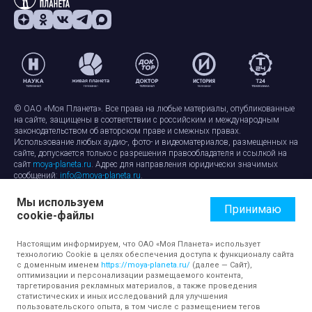
© ОАО «Моя Планета». Все права на любые материалы, опубликованные
на сайте, защищены в соответствии с российским и международным
законодательством об авторском праве и смежных правах.
Использование любых аудио-, фото- и видеоматериалов, размещенных на
сайте, допускается только с разрешения правообладателя и ссылкой на
сайт
moya-planeta.ru
. Адрес для направления юридически значимых
сообщений:
info@moya-planeta.ru
.
Мы используем
Правила сайта
Работа с cookie-файлами
Принимаю
cookie-файлы
Защита персональных данных
Обработка персональных данных
Согласие на обработку персональных данных
Настоящим информируем, что ОАО «Моя Планета» использует
технологию Cookie в целях обеспечения доступа к функционалу сайта
с доменным именем
https://moya-planeta.ru/
(далее — Сайт),
оптимизации и персонализации размещаемого контента,
таргетирования рекламных материалов, а также проведения
статистических и иных исследований для улучшения
пользовательского опыта, в том числе с размещением тегов