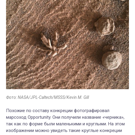
Фото: NASA/JPL-Caltech/MSSS/Kevin M. Gill
Похожие
по составу
конкреци
и фотографировал
марсоход Opportunity.
Они получили название
«черника»,
так как
по форме
были маленькими и круглыми. На этом
изображении мож
но
увидеть
такие
круглые
конкреции