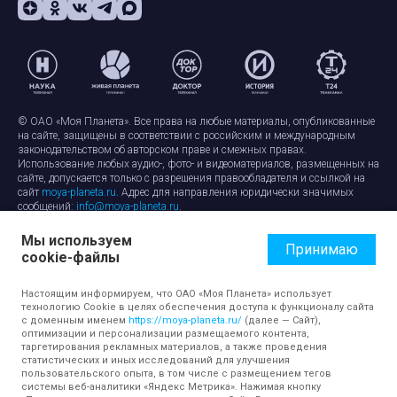
© ОАО «Моя Планета». Все права на любые материалы, опубликованные
на сайте, защищены в соответствии с российским и международным
законодательством об авторском праве и смежных правах.
Использование любых аудио-, фото- и видеоматериалов, размещенных на
сайте, допускается только с разрешения правообладателя и ссылкой на
сайт
moya-planeta.ru
. Адрес для направления юридически значимых
сообщений:
info@moya-planeta.ru
.
Мы используем
Правила сайта
Работа с cookie-файлами
Принимаю
cookie-файлы
Защита персональных данных
Обработка персональных данных
Согласие на обработку персональных данных
Настоящим информируем, что ОАО «Моя Планета» использует
технологию Cookie в целях обеспечения доступа к функционалу сайта
с доменным именем
https://moya-planeta.ru/
(далее — Сайт),
оптимизации и персонализации размещаемого контента,
таргетирования рекламных материалов, а также проведения
статистических и иных исследований для улучшения
пользовательского опыта, в том числе с размещением тегов
системы веб-аналитики «Яндекс Метрика». Нажимая кнопку