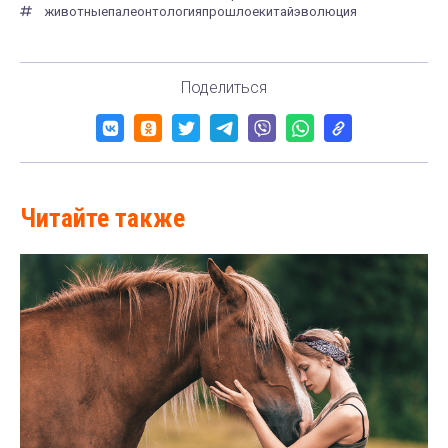
животные
палеонтология
прошлое
китай
эволюция
Поделиться
Читайте также