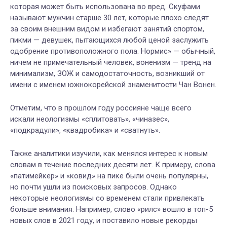
которая может быть использована во вред. Скуфами
называют мужчин старше 30 лет, которые плохо следят
за своим внешним видом и
избегают занятий спортом,
пикми — девушек, пытающихся любой ценой заслужить
одобрение противоположного пола. Нормис» — обычный,
ничем не примечательный человек,
воненизм — тренд на
минимализм, ЗОЖ и самодостаточность, возникший от
имени с именем южнокорейской знаменитости Чан Вонен.
Отметим, что в прошлом году россияне чаще всего
искали неологизмы «сплитовать», «чиназес»,
«подкрадули», «квадробика» и «сватнуть».
Также аналитики изучили, как менялся интерес к новым
словам в течение последних десяти лет. К примеру, слова
«патимейкер» и «ковид» на пике были очень популярны,
но почти ушли из поисковых запросов. Однако
некоторые неологизмы со временем стали привлекать
больше внимания. Например, слово «рилс» вошло в топ-5
новых слов в 2021 году, и поставило новые рекорды