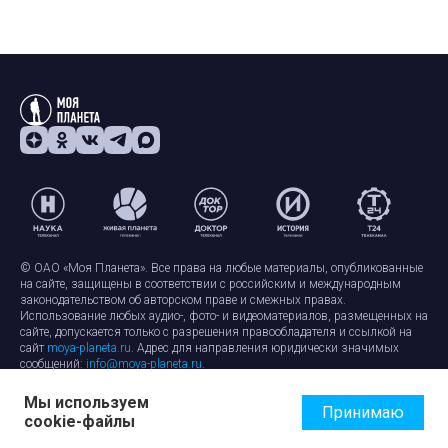
© ОАО «Моя Планета». Все права на любые материалы, опубликованные
на сайте, защищены в соответствии с российским и международным
законодательством об авторском праве и смежных правах.
Использование любых аудио-, фото- и видеоматериалов, размещенных на
сайте, допускается только с разрешения правообладателя и ссылкой на
сайт
moya-planeta.ru
. Адрес для направления юридически значимых
сообщений:
info@moya-planeta.ru
.
Мы используем
Правила сайта
Работа с cookie-файлами
Принимаю
cookie-файлы
Защита персональных данных
Обработка персональных данных
Согласие на обработку персональных данных