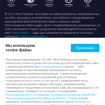
© ОАО «Моя Планета». Все права на любые материалы, опубликованные
на сайте, защищены в соответствии с российским и международным
законодательством об авторском праве и смежных правах.
Использование любых аудио-, фото- и видеоматериалов, размещенных на
сайте, допускается только с разрешения правообладателя и ссылкой на
сайт
moya-planeta.ru
. Адрес для направления юридически значимых
сообщений:
info@moya-planeta.ru
.
Мы используем
Правила сайта
Работа с cookie-файлами
Принимаю
cookie-файлы
Защита персональных данных
Обработка персональных данных
Согласие на обработку персональных данных
Настоящим информируем, что ОАО «Моя Планета» использует
технологию Cookie в целях обеспечения доступа к функционалу сайта
с доменным именем
https://moya-planeta.ru/
(далее — Сайт),
оптимизации и персонализации размещаемого контента,
таргетирования рекламных материалов, а также проведения
статистических и иных исследований для улучшения
пользовательского опыта, в том числе с размещением тегов
системы веб-аналитики «Яндекс Метрика». Нажимая кнопку
«Принимаю» и продолжая использовать Сайт, Вы подтверждаете, что
ознакомлены, понимаете и согласны с положениями
Пользовательского соглашения
,
Политики в отношении обработки
персональных данных
и
Политики по работе с Cookie
, а также
свободно, своей волей и в своем интересе даёте
Согласие на