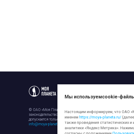
Статьи
Новости
Телеп
Мы используем
cookie-файл
© ОАО «Моя Планета». Все права на любые материалы, опубли
Настоящим информируем, что ОАО «Мо
законодательством об авторском праве и смежных правах. Исп
именем
https://moya-planeta.ru/
(далее
допускается только с разрешения правообладателя и ссылкой н
также проведения статистических и 
info@moya-planeta.ru
.
аналитики «Яндекс Метрика». Нажим
согласны с положениями
Пользоват