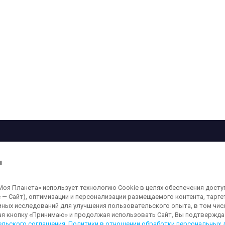
рограмма
Лица
Проекты
О телеканале
ы
кованные на сайте, защищены в соответствии с российским и международным
я Планета» использует технологию Cookie в целях обеспечения досту
ользование любых аудио-, фото- и видеоматериалов, размещенных на сайте,
 — Сайт), оптимизации и персонализации размещаемого контента, тарг
а сайт
moya-planeta.ru
. Адрес для направления юридически значимых сообщений
иных исследований для улучшения пользовательского опыта, в том чис
ая кнопку «Принимаю» и продолжая использовать Сайт, Вы подтверждае
ельского соглашения
,
Политики в отношении обработки персональных 