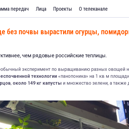
амма передач
Лица
Проекты
О телеканале
де без почвы вырастили огурцы, помидо
уктивнее, чем рядовые российские теплицы.
еобычный эксперимент по выращиванию разных овощей н
еспочвенной технологии
«панопоника» на 1 кв м площад
урцов
,
около 149 кг капусты
и множество зелени, а также 