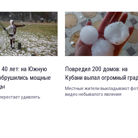
 40 лет: на Южную
Повредил 200 домов: на
обрушились мощные
Кубани выпал огромный гра
ды
Местные жители выкладывают фот
видео небывалого явления
 перестает удивлять