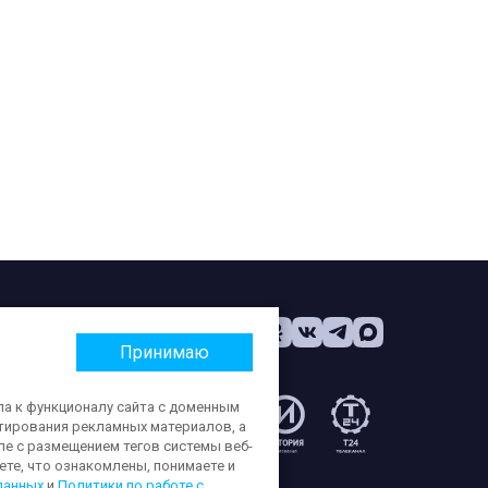
Принимаю
па к функционалу сайта с доменным
етирования рекламных материалов, а
:
ле с размещением тегов системы веб-
те, что ознакомлены, понимаете и
данных
и
Политики по работе с