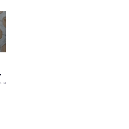
д
о и