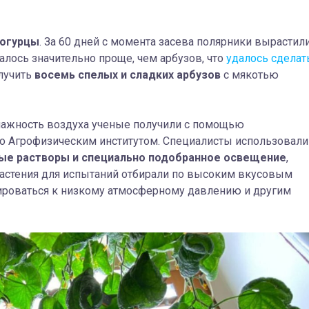
 огурцы
. За 60 дней с момента засева полярники вырастил
алось значительно проще, чем арбузов, что
удалось сделат
олучить
восемь спелых и сладких арбузов
с мякотью
влажность воздуха ученые получили с помощью
го Агрофизическим институтом. Специалисты использовали
ые растворы и специально подобранное освещение
,
 Растения для испытаний отбирали по высоким вкусовым
птироваться к низкому атмосферному давлению и другим