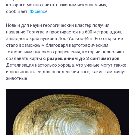
которого можно считать
«жив
ым
ископаем
ым
»,
сообщает
iflScienc
e
.
Новый для науки
геологический
кластер
получил
название Тортугас и простирается на 600 метров вдоль
западного края вулкана Лос-Уэльос-Ист. Его открытие
стало возможным благодаря картографическим
технологиям высокого разрешения, которые позволяют
создавать карты
с разрешением до 3 сантиметров
.
Д
етализация настолько хороша, что ученые могут также
использовать ее для определения того, какие
там живут
животные