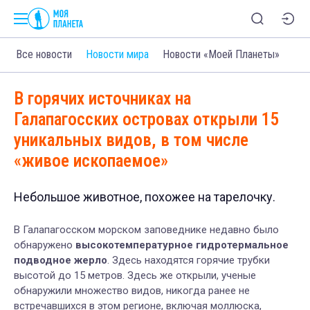
Все новости
Новости мира
Новости «Моей Планеты»
В горячих источниках на
Галапагосских островах открыли 15
уникальных видов, в том числе
«живое ископаемое»
Небольшое животное, похожее на тарелочку.
В Галапагосском морском заповеднике
недавно было
обнаружено
высокотемпературное гидротермальное
подводное
жерло
.
З
десь находятся горячие
трубки
высотой до 15 метров.
Здесь же открыли
, ученые
обнаружили множество видов, никогда ранее не
встречавшихся в этом регионе, включая моллюска,