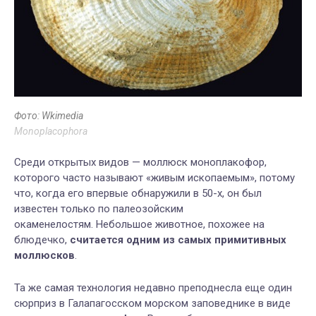
Фото: Wkimedia
Monoplacophora
Среди
открытых видов — м
оллюск моноплакофор,
которого часто называют «живым ископаемым», потому
что, когда его впервые
обнаружили в 50-х,
он был
известен только по палеозойским
окаменелостям.
Небольшое
животное,
похоже
е
на
блюдечко,
счита
е
тся одним из самых примитивных
моллюсков
.
Та же самая технология недавно преподнесла еще один
сюрприз в Галапагосском морском заповеднике в виде