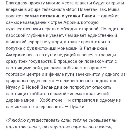
Благодаря проекту многие места планеты будут открыты
впервые в эфире телеканала «Моя Планета».
Так, Миша
покажет
самые потаенные уголки Ливии
— одной из
самых неизведанных стран Африки, которую
путешественники нередко обходят стороной. Поездит по
лаосской глубинке и узнает, чем живет единственный
азиатский курорт не у моря, а также прокатится на
попутке с буддистскими монахами. В
Латинской
Америке
всего за сутки ведущий пересечет границы
сразу трех государств. В процессе он познакомится с
настоящими рейнджерами, побывает в городе —
торговом центре и в финале пути зачекинится у одного из
природных чудес света — величественных водопадов
Игуасу. В
Новой Зеландии
он попробует отыскать
настоящих хоббитов в самой кинематографичной
деревне мира — Хоббитоне — и отправится к одному из
самых чистых озер планеты — Пукаки.
«Я люблю путешествовать один: тебя не сковывает ни
отсутствие денег, ни отсутствие нормального жилья,