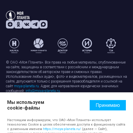
© ОАО «Моя Планета». Все права на любые материалы, опубликованные
на сайте, защищены в соответствии с российским и международным
законодательством об авторском праве и смежных правах.
Использование любых аудио-, фото- и видеоматериалов, размещенных на
сайте, допускается только с разрешения правообладателя и ссылкой на
сайт
moya-planeta.ru
. Адрес для направления юридически значимых
сообщений:
info@moya-planeta.ru
.
Мы используем
Правила сайта
Работа с cookie-файлами
Принимаю
cookie-файлы
Защита персональных данных
Обработка персональных данных
Согласие на обработку персональных данных
Настоящим информируем, что ОАО «Моя Планета» использует
технологию Cookie в целях обеспечения доступа к функционалу сайта
с доменным именем
https://moya-planeta.ru/
(далее — Сайт),