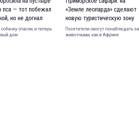
 бросила на пустыре
Приморское сафари: на
о пса — тот побежал
«Земле леопарда» сделают
ой, но не догнал
новую туристическую зону
 собачку спасли, и теперь
Посетители смогут понаблюдать за
овый дом
животными, как в Африке