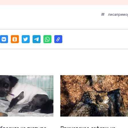
лиса
примо