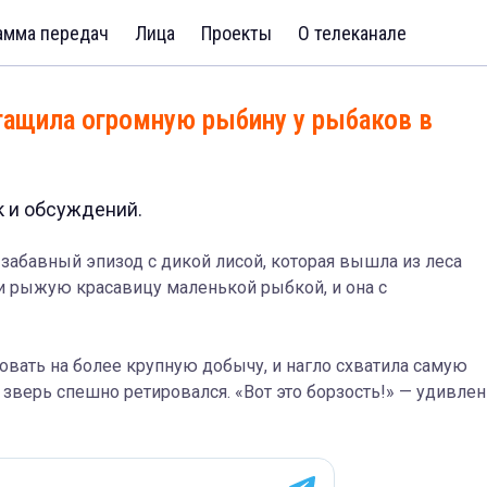
амма передач
Лица
Проекты
О телеканале
стащила огромную рыбину у рыбаков в
к и обсуждений.
забавный эпизод с дикой лисой, которая вышла из леса
и рыжую красавицу маленькой рыбкой, и она с
довать на более крупную добычу, и нагло схватила самую
зверь спешно ретировался. «Вот это борзость!» — удивле