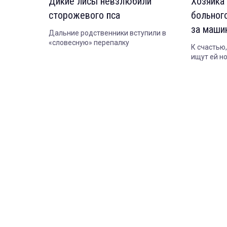
Дикие лисы невзлюбили
Хозяйка
сторожевого пса
больног
за машин
Дальние родственники вступили в
«словесную» перепалку
К счастью,
ищут ей н