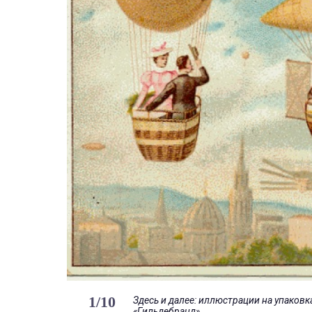
1
/
10
Здесь и далее: иллюстрации на упаков
«Гильдебранд»