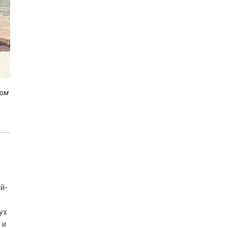
ком
Фото: Wikipedia.org
й-
ух
 и