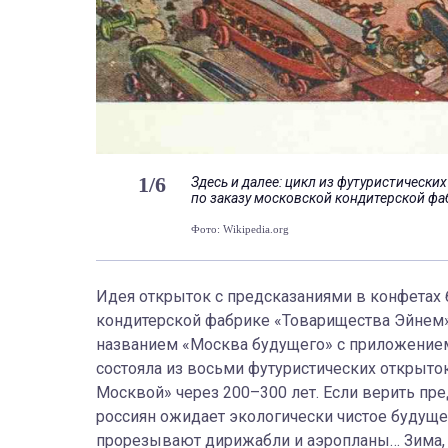
1
/
6
Здесь и далее: цикл из футуристическ
по заказу московской кондитерской ф
Фото: Wikipedia.org
Идея открыток с предсказаниями в конфетах 
кондитерской фабрике «Товарищества Эйнем»
названием «Москва будущего» с приложением
состояла из восьми футуристических открыток
Москвой» через 200–300 лет. Если верить пре
россиян ожидает экологически чистое будущ
прорезывают дирижабли и аэропланы… Зима, та