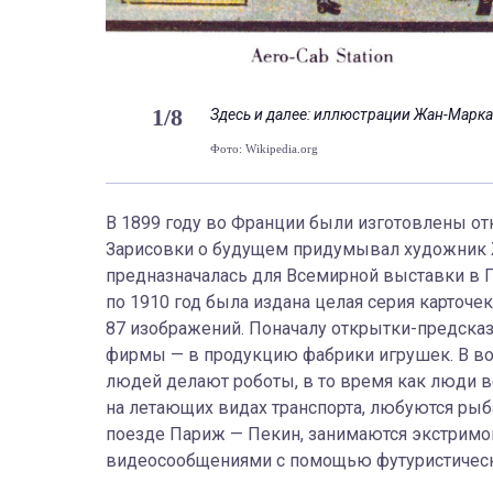
1
/
8
Здесь и далее: иллюстрации Жан-Марка
Фото: Wikipedia.org
В 1899 году во Франции были изготовлены от
Зарисовки о будущем придумывал художник Ж
предназначалась для Всемирной выставки в Па
по 1910 год была издана целая серия карточе
87 изображений. Поначалу открытки-предсказ
фирмы — в продукцию фабрики игрушек. В в
людей делают роботы, в то время как люди в
на летающих видах транспорта, любуются ры
поезде Париж — Пекин, занимаются экстримо
видеосообщениями с помощью футуристическ