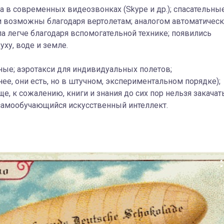
в современных видеозвонках (Skype и др.); спасательны
ли возможны благодаря вертолетам; аналогом автоматичес
а легче благодаря вспомогательной технике; появились
ху, воде и земле.
ые; аэротакси для индивидуальных полетов;
е, они есть, но в штучном, экспериментальном порядке);
е, к сожалению, книги и знания до сих пор нельзя закачат
 самообучающийся искусственный интеллект.