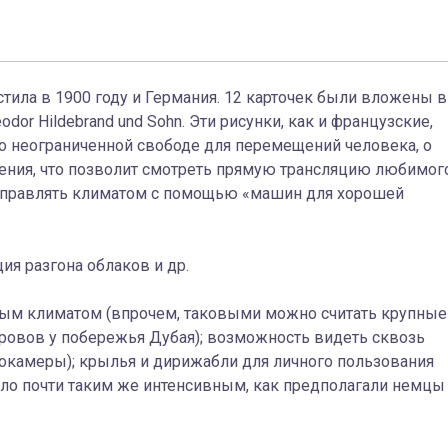
ила в 1900 году и Германия. 12 карточек были вложены в
or Hildebrand und Sohn. Эти рисунки, как и французские,
о неограниченной свободе для перемещений человека, о
жения, что позволит смотреть прямую трансляцию любимог
и управлять климатом с помощью «машин для хорошей
ия разгона облаков и др.
мым климатом (впрочем, таковыми можно считать крупные
ровов у побережья Дубая); возможность видеть сквозь
окамеры); крылья и дирижабли для личного пользования
тало почти таким же интенсивным, как предполагали немцы