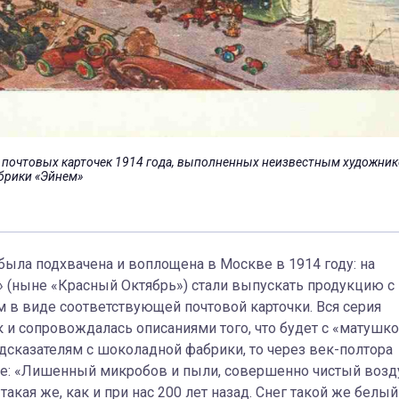
их почтовых карточек 1914 года, выполненных неизвестным художни
абрики «Эйнем»
была подхвачена и воплощена в Москве в 1914 году: на
 (ныне «Красный Октябрь») стали выпускать продукцию с
 в виде соответствующей почтовой карточки. Вся серия
 и сопровождалась описаниями того, что будет с «матушко
дсказателям с шоколадной фабрики, то через век-полтора
ее: «Лишенный микробов и пыли, совершенно чистый возд
кая же, как и при нас 200 лет назад. Снег такой же белый