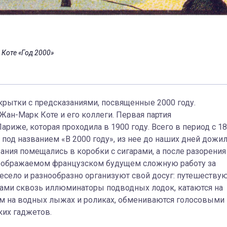
 Коте «Год 2000»
крытки с предсказаниями, посвященные 2000 году.
ан-Марк Коте и его коллеги. Первая партия
риже, которая проходила в 1900 году. Всего в период с 1
к под названием «В 2000 году», из нее до наших дней дожи
ания помещались в коробки с сигарами, а после разорения
оображаемом французском будущем сложную работу за
есело и разнообразно организуют свой досуг: путешеству
бами сквозь иллюминаторы подводных лодок, катаются на
м на водных лыжах и роликах, обмениваются голосовыми 
их гаджетов.