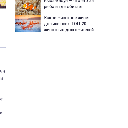
Рыба-клоун — что это за
рыба и где обитает
Какое животное живет
дольше всех: ТОП-20
животных-долгожителей
Фото: Wikipedia.org
899
ли
ют
и