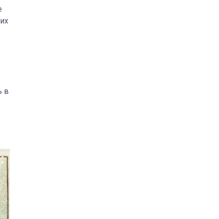
е
ких
ь в