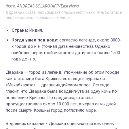
Фото: ANDREAS SOLARO/AFP/East News
В древних сказаниях Дварака описывается как очень богатая и
необыкновенно красивая столица
Страна:
Индия.
Когда ушел под воду:
согласно легенде, около 3000-
х годов до н.э. (точная дата неизвестна). Однако
наиболее вероятной считается датировка около 1500
года до н. э.
Дварака — город из легенд. Упоминание об этом городе
как о столице бога Кришны есть еще в пуранах и
«Махабхарате» — древнеиндийском эпосе. Легенда
гласит, что Дварака была воздвигнута за одну ночь по
повелению Кришны. По преданию, столица
просуществовала около 10 000 лет, а через семь дней
после смерти Кришны город поглотило море.
В древних сказаниях Дварака описывается как очень