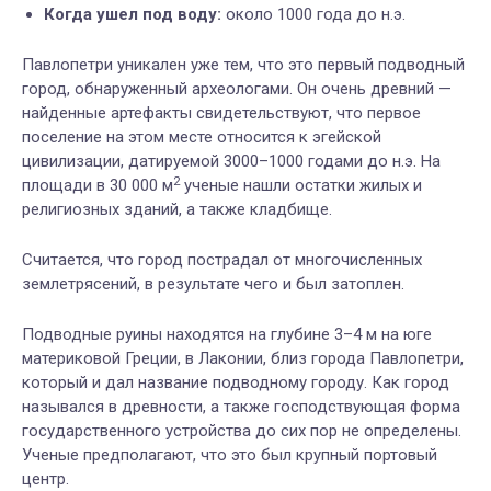
Когда ушел под
воду:
около 1000 года до н.э.
Павлопетри уникален уже тем, что это первый подводный
город, обнаруженный археологами. Он очень древний —
найденные артефакты свидетельствуют, что первое
поселение на этом месте относится к эгейской
цивилизации, датируемой 3000–1000 годами до н.э. На
2
площади в 30 000 м
ученые нашли остатки жилых и
религиозных зданий, а также кладбище.
Считается, что город пострадал от многочисленных
землетрясений, в результате чего и был затоплен.
Подводные руины находятся на глубине 3–4 м на юге
материковой Греции, в Лаконии, близ города Павлопетри,
который и дал название подводному городу. Как город
назывался в древности, а также господствующая форма
государственного устройства до сих пор не определены.
Ученые предполагают, что это был крупный портовый
центр.