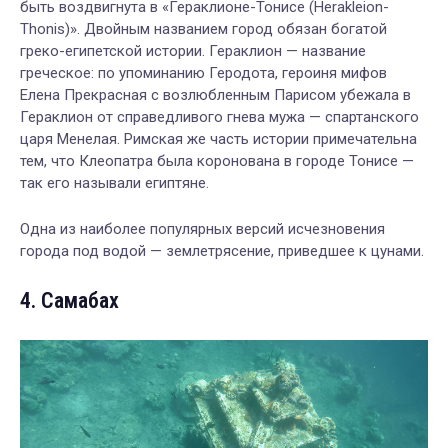
быть воздвигнута в «Гераклионе-Тонисе (Herakleion-
Thonis)». Двойным названием город обязан богатой
греко-египетской истории. Гераклион — название
греческое: по упоминанию Геродота, героиня мифов
Елена Прекрасная с возлюбленным Парисом убежала в
Гераклион от справедливого гнева мужа — спартанского
царя Менелая. Римская же часть истории примечательна
тем, что Клеопатра была коронована в городе Тонисе —
так его называли египтяне.
Одна из наиболее популярных версий исчезновения
города под водой — землетрясение, приведшее к цунами.
4. Самабах