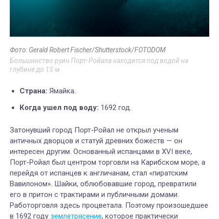
Фото: Gerald Robert Fischer/Shutterstock/FOTODOM
Большинство руин Порт-Ройала находится под водой на
глубине до 15 м
Страна:
Ямайка.
Когда ушел под
воду:
1692 год.
Затонувший город Порт-Ройал не открыл ученым
античных дворцов и статуй древних божеств — он
интересен другим. Основанный испанцами в XVI веке,
Порт-Ройал был центром торговли на Карибском море, а
перейдя от испанцев к англичанам, стал «пиратским
Вавилоном». Шайки, облюбовавшие город, превратили
его в притон с трактирами и публичными домами.
Работорговля здесь процветала. Поэтому произошедшее
в 1692 году
землетрясение
, которое практически