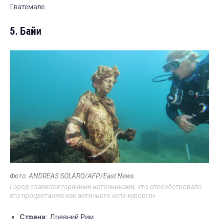
Гватемале.
5. Байи
Фото: ANDREAS SOLARO/AFP/East News
Город славился горячими источниками, что способствовало
его процветанию как античного «спа-курорта»
Страна:
Древний Рим.