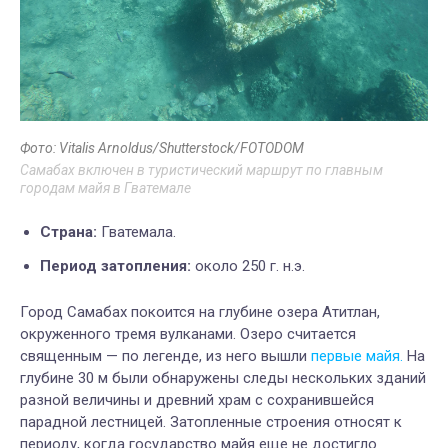
Фото: Vitalis Arnoldus/Shutterstock/FOTODOM
Самабах включен в туристический маршрут по главным
городам майя в Гватемале
Страна:
Гватемала.
Период затопления:
около 250 г. н.э.
Город Самабах покоится на глубине озера Атитлан,
окруженного тремя вулканами. Озеро считается
священным — по легенде, из него вышли
первые майя.
На
глубине 30 м были обнаружены следы нескольких зданий
разной величины и древний храм с сохранившейся
парадной лестницей. Затопленные строения относят к
периоду, когда государство майя еще не достигло