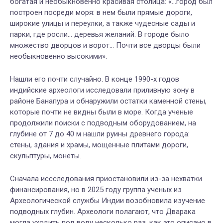
богатая и необыкновенно красивая столица: «...город был
построен посреди моря: в нем были прямые дороги,
широкие улицы и переулки, а также чудесные сады и
парки, где росли… деревья желаний. В городе было
множество дворцов и ворот… Почти все дворцы были
необыкновенно высокими».
Нашли его почти случайно. В конце 1990-х годов
индийские археологи исследовали приливную зону в
районе Банапура и обнаружили остатки каменной стены,
которые почти не видны были в море. Когда ученые
продолжили поиски с подводным оборудованием, на
глубине от 7 до 40 м нашли руины древнего города:
стены, здания и храмы, мощенные плитами дороги,
скульптуры, монеты.
Сначала иссследования приостановили из-за нехватки
финансирования, но в 2025 году группа ученых из
Археологической службы Индии возобновила изучение
подводных глубин. Археологи полагают, что Дварака
могла уходить под воду несколько раз, как это описано в