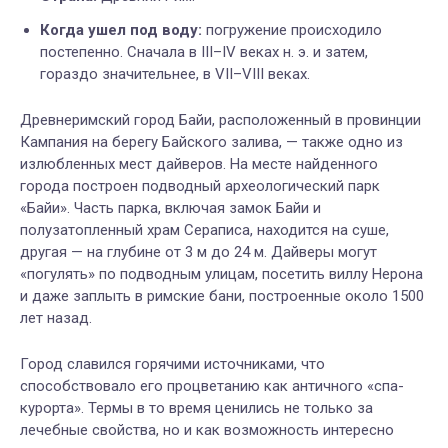
Когда ушел под воду:
погружение происходило
постепенно. Сначала в III–IV веках н. э. и затем,
гораздо значительнее, в VII–VIII веках.
Древнеримский город Байи, расположенный в провинции
Кампания на берегу Байского залива, — также одно из
излюбленных мест дайверов. На месте найденного
города построен подводный археологический парк
«Байи». Часть парка, включая замок Байи и
полузатопленный храм Сераписа, находится на суше,
другая — на глубине от 3 м до 24 м. Дайверы могут
«погулять» по подводным улицам, посетить виллу Нерона
и даже заплыть в римские бани, построенные около 1500
лет назад.
Город славился горячими источниками, что
способствовало его процветанию как античного «спа-
курорта». Термы в то время ценились не только за
лечебные свойства, но и как возможность интересно