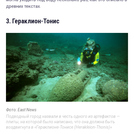
древних текстах.
3. Гераклион-Тонис
Фото: East News
Подводный город назвали в честь одного из артефактов —
плиты, на которой было написано, что она должна быть
воздвигнута в «Гераклионе-Тонисе (Herakleion-Thonis)»