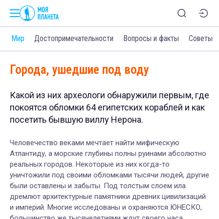
и
Мир
Достопримечательности
Вопросы и факты
Советы
Города, ушедшие под воду
Какой из них археологи обнаружили первым, где
покоятся обломки 64 египетских кораблей и как
посетить бывшую виллу Нерона.
Человечество веками мечтает найти мифическую
Атлантиду, а морские глубины полны руинами абсолютно
реальных городов. Некоторые из них когда-то
уничтожили под своими обломками тысячи людей, другие
были оставлены и забыты. Под толстым слоем ила
дремлют архитектурные памятники древних цивилизаций
и империй. Многие исследованы и охраняются ЮНЕСКО,
большинство же тысячелетиями ждут своего часа.