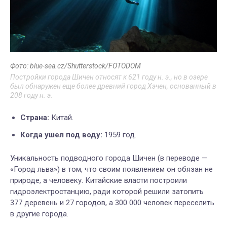
Фото: blue-sea.cz/Shutterstock/FOTODOM
Постройки города Шичен относят к 621 году н. э., но в озере
был обнаружен еще более древний город Хэчен, основанный в
208 году н. э.
Страна:
Китай.
Когда ушел под воду:
1959 год.
Уникальность подводного города Шичен (в переводе —
«Город льва») в том, что своим появлением он обязан не
природе, а человеку. Китайские власти построили
гидроэлектростанцию, ради которой решили затопить
377 деревень и 27 городов, а 300 000 человек переселить
в другие города.