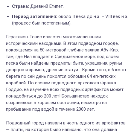
Страна:
Древний Египет.
Период затопления:
около II века до н.э. – VIII век н.э.
(процесс был постепенным).
Гераклион-Тонис известен многочисленными
историческими находками. В этом подводном городе,
покоящемся на 50-метровой глубине залива Абу-Кир,
там, где Нил впадает в Средиземное море, под слоем
песка были найдены предметы быта, украшения, руины
дворцов и храмов, древние статуи... Кроме того, в 6 км от
берега по сей день покоятся обломки 64 египетских
кораблей. По словам подводного археолога Франка
Годдио, на изучение всех подводных артефактов может
понадобиться до 200 лет! Большинство находок
сохранилось в хорошем состоянии, несмотря на
пребывание под водой в течение 2000 лет.
Подводный город назвали в честь одного из артефактов
— плиты, на которой было написано, что она должна