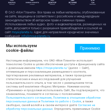
© ОАО «Моя Планета». Все права на любые материалы, опубликованные
на сайте, защищены в соответствии с российским и международным
законодательством об авторском праве и смежных правах.
Использование любых аудио-, фото- и видеоматериалов, размещенных на
сайте, допускается только с разрешения правообладателя и ссылкой на
сайт
moya-planeta.ru
. Адрес для направления юридически значимых
сообщений:
info@moya-planeta.ru
.
Мы используем
Правила сайта
Работа с cookie-файлами
Принимаю
cookie-файлы
Защита персональных данных
Обработка персональных данных
Согласие на обработку персональных данных
Настоящим информируем, что ОАО «Моя Планета» использует
технологию Cookie в целях обеспечения доступа к функционалу сайта
с доменным именем
https://moya-planeta.ru/
(далее — Сайт),
оптимизации и персонализации размещаемого контента,
таргетирования рекламных материалов, а также проведения
статистических и иных исследований для улучшения
пользовательского опыта, в том числе с размещением тегов
системы веб-аналитики «Яндекс Метрика». Нажимая кнопку
«Принимаю» и продолжая использовать Сайт, Вы подтверждаете, что
ознакомлены, понимаете и согласны с положениями
Пользовательского соглашения
,
Политики в отношении обработки
персональных данных
и
Политики по работе с Cookie
, а также
свободно, своей волей и в своем интересе даёте
Согласие на
обработку персональных данных
. Определить применимые Cookie