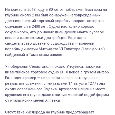
Например, в 2018 году в 80 км от побережья Болгарии на
глубине около 2 км был обнаружен неповрежденный
древнегреческий торговый корабль, возраст которого
оценивается в 2400 лет. Судно настолько хорошо
сохранилось, что до наших дней дошли мачта, рулевое
весло и даже скамьи для гребцов. Еще одно
свидетельство древнего судоходства — военный
корабль династии Митридата VI Евпатора (I век до н.э.),
найденный в Таманском заливе.
У побережья Севастополя, около Учкуевки, покоится
византийское торговое судно IX–X веков с грузом амфор.
Еще один пример — пизанская галера, затонувшая в
результате сражения с генуэзцами 14 августа 1277 года
около современного Судака. Археологи нашли на месте
крушения его груз и даже отлитые морской водой формы
от итальянских мечей XIII века.
Отсутствие кислорода на глубине предотвращает