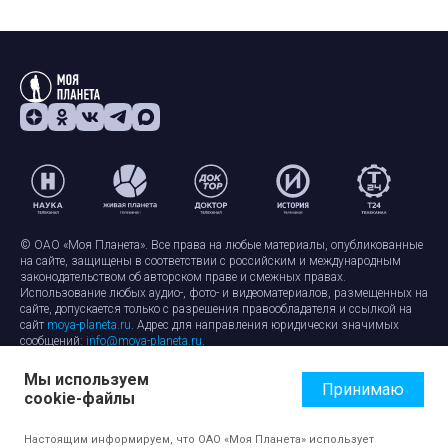
© ОАО «Моя Планета». Все права на любые материалы, опубликованные
на сайте, защищены в соответствии с российским и международным
законодательством об авторском праве и смежных правах.
Использование любых аудио-, фото- и видеоматериалов, размещенных на
сайте, допускается только с разрешения правообладателя и ссылкой на
сайт
moya-planeta.ru
. Адрес для направления юридически значимых
сообщений:
info@moya-planeta.ru
.
Мы используем
Правила сайта
Работа с cookie-файлами
Принимаю
cookie-файлы
Защита персональных данных
Обработка персональных данных
Согласие на обработку персональных данных
Настоящим информируем, что ОАО «Моя Планета» использует