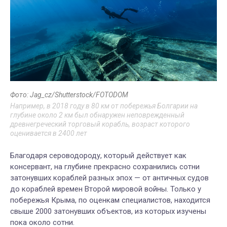
Фото: Jag_cz/Shutterstock/FOTODOM
Например, в 2018 году в 80 км от побережья Болгарии на
глубине около 2 км был обнаружен неповрежденный
древнегреческий торговый корабль, возраст которого
оценивается в 2400 лет
Благодаря сероводороду, который действует как
консервант, на глубине прекрасно сохранились сотни
затонувших кораблей разных эпох — от античных судов
до кораблей времен Второй мировой войны. Только у
побережья Крыма, по оценкам специалистов, находится
свыше 2000 затонувших объектов, из которых изучены
пока около сотни.