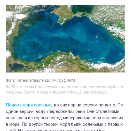
Фото: GizemG/Shutterstock/FOTODOM
8000 лет назад Средиземное море «посолило» самое глубокое
озеро на Земле, и озеро превратилось в Черное море
Почему моря соленые
, до сих пор не совсем понятно. По
одной версии, воду «пересолили» реки. Они столетиями
вымывали из горных пород минеральные соли и несли их
в море. По другой теории, моря были солеными с первых
дней. И в этом виноваты не реки, а вулканы. Они