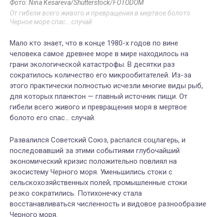
Фото: Nina Kesareva/Shutterstock/FOTODOM
От гибели всего живого и превращения в мертвое болото
Черное море спас… случай
Мало кто знает, что в конце 1980-х годов по вине
человека самое древнее море в мире находилось на
грани экологической катастрофы. В десятки раз
сократилось количество его микрообитателей. Из-за
этого практически полностью исчезли многие виды рыб,
для которых планктон — главный источник пищи. От
гибели всего живого и превращения моря в мертвое
болото его спас… случай.
Развалился Советский Союз, распался соцлагерь, и
последовавший за этими событиями глубочайший
экономический кризис положительно повлиял на
экосистему Черного моря. Уменьшились стоки с
сельскохозяйственных полей, промышленные стоки
резко сократились. Потихонечку стала
восстанавливаться численность и видовое разнообразие
Черного моря.