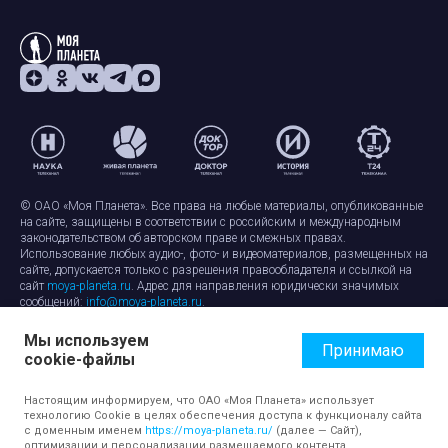
© ОАО «Моя Планета». Все права на любые материалы, опубликованные
на сайте, защищены в соответствии с российским и международным
законодательством об авторском праве и смежных правах.
Использование любых аудио-, фото- и видеоматериалов, размещенных на
сайте, допускается только с разрешения правообладателя и ссылкой на
сайт
moya-planeta.ru
. Адрес для направления юридически значимых
сообщений:
info@moya-planeta.ru
.
Мы используем
Правила сайта
Работа с cookie-файлами
Принимаю
cookie-файлы
Защита персональных данных
Обработка персональных данных
Согласие на обработку персональных данных
Настоящим информируем, что ОАО «Моя Планета» использует
технологию Cookie в целях обеспечения доступа к функционалу сайта
с доменным именем
https://moya-planeta.ru/
(далее — Сайт),
оптимизации и персонализации размещаемого контента,