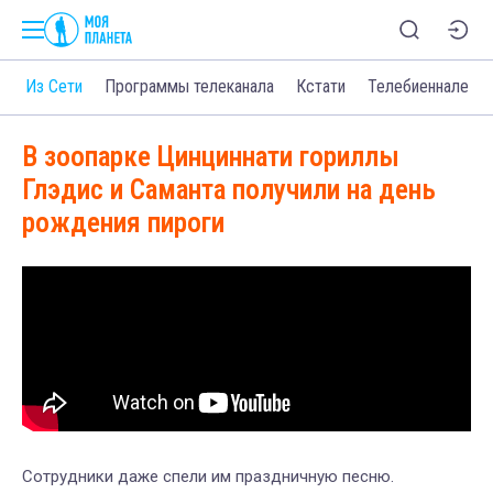
о
Из Сети
Программы телеканала
Кстати
Телебиеннале
В зоопарке Цинциннати гориллы
Глэдис и Саманта получили на день
рождения пироги
Сотрудники даже спели им праздничную песню.