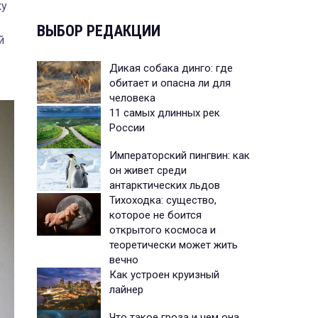
ку
ВЫБОР РЕДАКЦИИ
й
Дикая собака динго: где
обитает и опасна ли для
человека
11 самых длинных рек
России
Императорский пингвин: как
он живет среди
антарктических льдов
Тихоходка: существо,
которое не боится
открытого космоса и
теоретически может жить
вечно
Как устроен круизный
лайнер
Что такое гроза и чем она