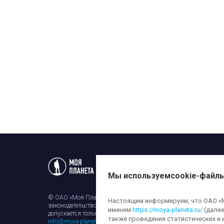
Статьи
Новости
Телеп
Мы используем
cookie-файл
© ОАО «Моя Планета». Все права на любые материалы, опубли
Настоящим информируем, что ОАО «Мо
законодательством об авторском праве и смежных правах. Исп
именем
https://moya-planeta.ru/
(далее
допускается только с разрешения правообладателя и ссылкой н
также проведения статистических и 
info@moya-planeta.ru
.