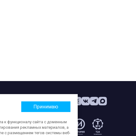
Принимаю
па к функционалу сайта с доменным
етирования рекламных материалов, а
:
ле с размещением тегов системы веб-