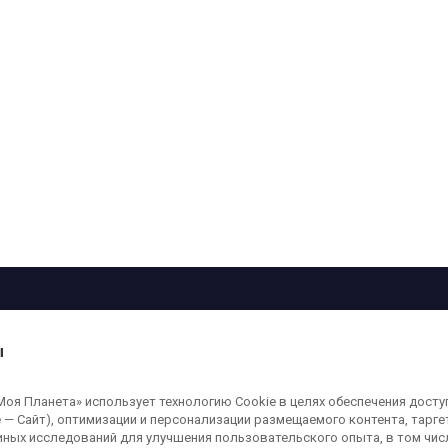
рограмма
Лица
Проекты
О телеканале
ы
кованные на сайте, защищены в соответствии с российским и международным
я Планета» использует технологию Cookie в целях обеспечения досту
ользование любых аудио-, фото- и видеоматериалов, размещенных на сайте,
 — Сайт), оптимизации и персонализации размещаемого контента, тарг
а сайт
moya-planeta.ru
. Адрес для направления юридически значимых сообщений
иных исследований для улучшения пользовательского опыта, в том чис