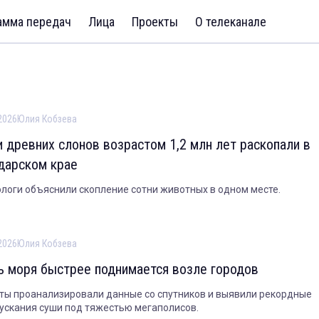
амма передач
Лица
Проекты
О телеканале
2026
Юлия Кобзева
и древних слонов возрастом 1,2 млн лет раскопали в
дарском крае
логи объяснили скопление сотни животных в одном месте.
2026
Юлия Кобзева
ь моря быстрее поднимается возле городов
ты проанализировали данные со спутников и выявили рекордные
ускания суши под тяжестью мегаполисов.