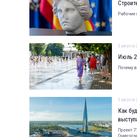
Строит
Рабочие 
5 августа 
Июль 2
Почему в
5 августа 
Как бу
выступ
Проект 7
Главгосэ