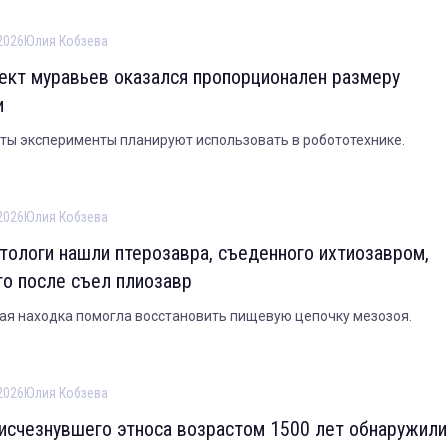
2026
Юлия Кобзева
ект муравьев оказался пропорционален размеру
и
ты эксперименты планируют использовать в робототехнике.
2026
Юлия Кобзева
тологи нашли птерозавра, съеденного ихтиозавром,
го после съел плиозавр
я находка помогла восстановить пищевую цепочку мезозоя.
2026
Юлия Кобзева
исчезнувшего этноса возрастом 1500 лет обнаружили