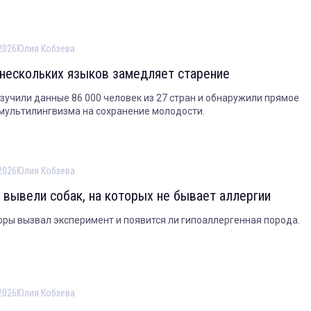
2026
Юлия Кобзева
 нескольких языков замедляет старение
зучили данные 86 000 человек из 27 стран и обнаружили прямое
мультилингвизма на сохранение молодости.
2026
Юлия Кобзева
 вывели собак, на которых не бывает аллергии
оры вызвал эксперимент и появится ли гипоаллергенная порода.
2026
Юлия Кобзева