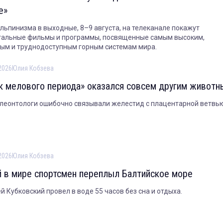
е»
льпинизма в выходные, 8–9 августа, на телеканале покажут
тальные фильмы и программы, посвященные самым высоким,
ым и труднодоступным горным системам мира.
2026
Юлия Кобзева
к мелового периода» оказался совсем другим живот
алеонтологи ошибочно связывали желестид с плацентарной ветвью
2026
Юлия Кобзева
 в мире спортсмен переплыл Балтийское море
й Кубковский провел в воде 55 часов без сна и отдыха.