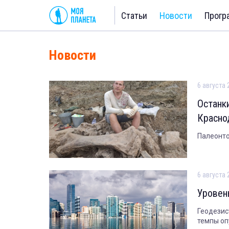
Статьи
Новости
Прогр
Новости
6 августа 
Останк
Красно
Палеонто
6 августа 
Уровен
Геодезис
темпы оп