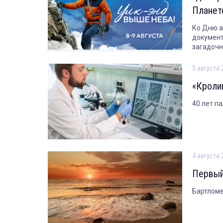
Планет
Ко Дню а
докумен
загадочн
5 августа 
«Кроли
40 лет п
4 августа 
Первый
Бартломе