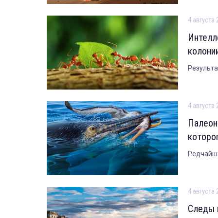
4 августа 
Интелл
колони
Результа
4 августа 
Палеон
которо
Редчайша
4 августа 
Следы 