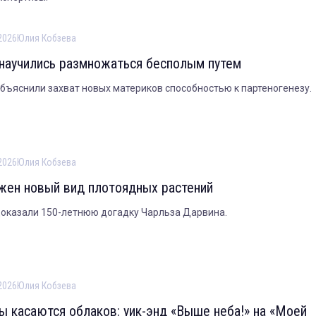
2026
Юлия Кобзева
научились размножаться бесполым путем
бъяснили захват новых материков способностью к партеногенезу.
2026
Юлия Кобзева
жен новый вид плотоядных растений
оказали 150-летнюю догадку Чарльза Дарвина.
2026
Юлия Кобзева
ры касаются облаков: уик-энд «Выше неба!» на «Моей