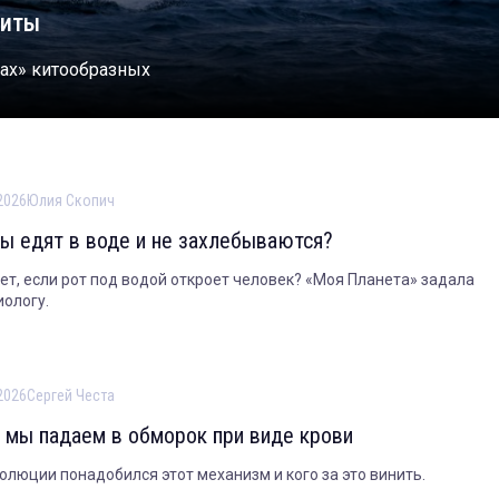
киты
ах» китообразных
2026
Юлия Скопич
ты едят в воде и не захлебываются?
дет, если рот под водой откроет человек? «Моя Планета» задала
иологу.
2026
Сергей Честа
 мы падаем в обморок при виде крови
олюции понадобился этот механизм и кого за это винить.