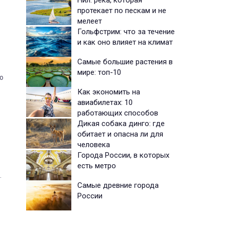
Нил: река, которая
протекает по пескам и не
мелеет
Гольфстрим: что за течение
и как оно влияет на климат
Самые большие растения в
мире: топ-10
о
Как экономить на
авиабилетах: 10
работающих способов
Дикая собака динго: где
обитает и опасна ли для
человека
Города России, в которых
есть метро
.
Самые древние города
России