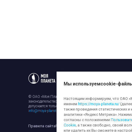
Статьи
Новости
Телеп
Мы используем
cookie-файл
© ОАО «Моя Планета». Все права на любые материалы, опубли
Настоящим информируем, что ОАО «Мо
законодательством об авторском праве и смежных правах. Исп
именем
https://moya-planeta.ru/
(далее
допускается только с разрешения правообладателя и ссылкой н
также проведения статистических и 
info@moya-planeta.ru
.
аналитики «Яндекс Метрика». Нажим
согласны с положениями
Пользоват
Cookie
, а также свободно, своей вол
Правила сайта
Работа с cookie-файлами
Защита персона
или удалить их Вы сможете в настрой