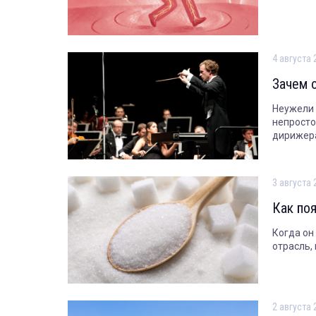
4 августа 
Зачем 
Неужели 
непросто
дирижер
3 августа 
Как по
Когда он
отрасль,
2 августа 