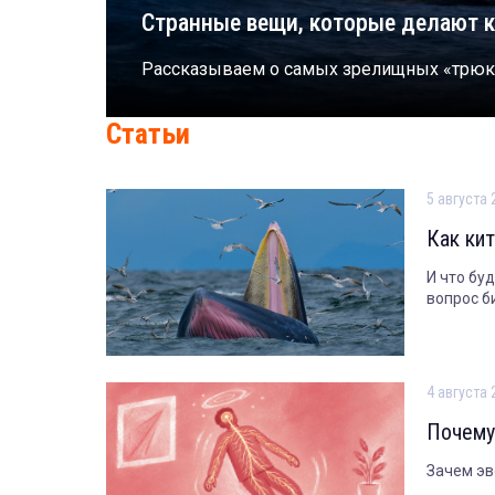
Странные вещи, которые делают 
Рассказываем о самых зрелищных «трюк
Cтатьи
5 августа 
Как ки
И что бу
вопрос б
4 августа 
Почему
Зачем эв