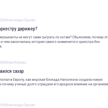
2026
Александра Гурьева
оркестру дирижер?
музыканты не могут сами сыграть по нотам? Обьясняем, почему эт
 и чем закончилась история самого знаменитого оркестра без
а.
2026
Юлия Кобзева
явился сахар
 попал в Европу, как морская блокада Наполеона создала новую
 и почему ученые долго отрицали его вредное влияние на организм
2026
Александра Гурьева