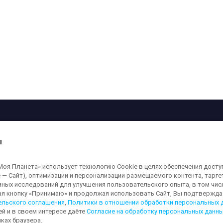
рограмма
Лица
Проекты
О телеканале
ы
кованные на сайте, защищены в соответствии с российским и международным
я Планета» использует технологию Cookie в целях обеспечения досту
ользование любых аудио-, фото- и видеоматериалов, размещенных на сайте,
 — Сайт), оптимизации и персонализации размещаемого контента, тарг
а сайт
moya-planeta.ru
. Адрес для направления юридически значимых сообщений
иных исследований для улучшения пользовательского опыта, в том чис
ая кнопку «Принимаю» и продолжая использовать Сайт, Вы подтверждае
ельского соглашения
,
Политики в отношении обработки персональных 
ей и в своем интересе даёте
Согласие на обработку персональных данн
льных данных
Обработка персональных данных
Согласие на обработку п
ках браузера.