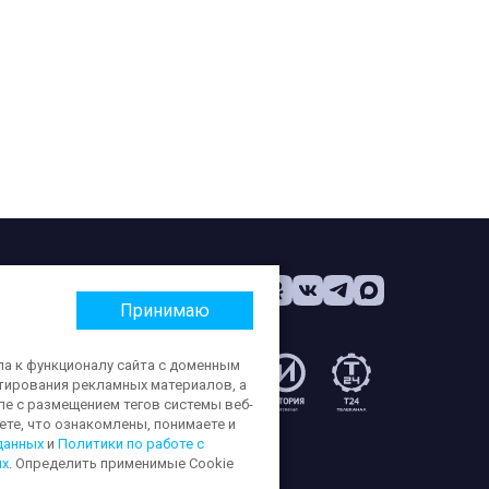
Принимаю
па к функционалу сайта с доменным
етирования рекламных материалов, а
:
ле с размещением тегов системы веб-
те, что ознакомлены, понимаете и
данных
и
Политики по работе с
ых
. Определить применимые Cookie
ерсональных данных