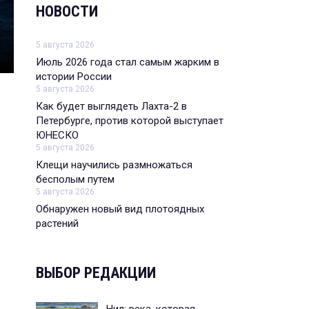
НОВОСТИ
Почему светятся светлячки и где это мож
Самые зрелищные представленияя ночных «фонар
5 августа 2026
Июль 2026 года стал самым жарким в
истории России
5 августа 2026
Как будет выглядеть Лахта-2 в
Петербурге, против которой выступает
ЮНЕСКО
5 августа 2026
Клещи научились размножаться
бесполым путем
5 августа 2026
Обнаружен новый вид плотоядных
растений
ВЫБОР РЕДАКЦИИ