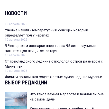
НОВОСТИ
10 августа 2026
Ученые нашли «температурный сенсор», который
определяет пол у черепах
10 августа 2026
В Честерском зоопарке впервые за 95 лет вылупились
пять птенцов птицы-секретаря
10 августа 2026
От гренландского ледника откололся остров размером с
Манхеттен
10 августа 2026
Физики поняли, как ходят желтые сумасшедшие муравьи
ВЫБОР РЕДАКЦИИ
Что такое вечная мерзлота и вечная ли она
на самом деле
Куда поехать на море в ноябре: топ-6