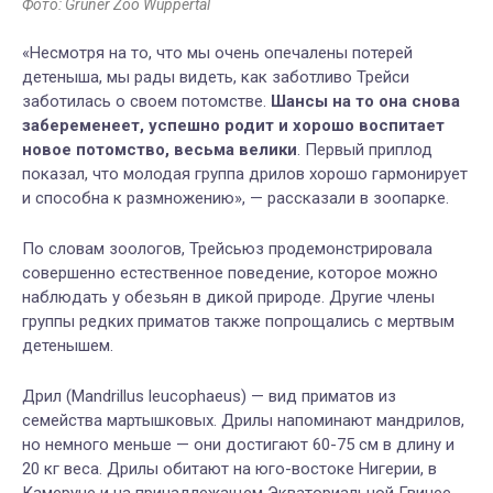
Фото: Gruner Zoo Wuppertal
«Несмотря на то, что мы очень опечалены потерей
детеныша, мы рады видеть, как заботливо Трейси
заботилась о своем потомстве.
Шансы на то она снова
забеременеет, успешно родит и хорошо воспитает
новое потомство, весьма велики
. Первый приплод
показал, что молодая группа дрилов хорошо гармонирует
и способна к размножению», — рассказали в зоопарке.
По словам зоологов, Трейсьюз продемонстрировала
совершенно естественное поведение, которое можно
наблюдать у обезьян в дикой природе. Другие члены
группы редких приматов также попрощались с мертвым
детенышем.
Дрил (Mandrillus leucophaeus) — вид приматов из
семейства мартышковых. Дрилы напоминают мандрилов,
но немного меньше — они достигают 60-75 см в длину и
20 кг веса. Дрилы обитают на юго-востоке Нигерии, в