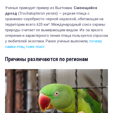
Ученые приводят пример из Вьетнама.
Смеющийся
дрозд
(Trochalopteron yersini) — редкая птица с
оранжево-серебристо-черной окраской, обитающая на
территории всего 620 км². Международный союз охраны
природы считает ее вымирающим видом. Из-за яркого
оперения и характерного пения птица пользуется спросом
у любителей экзотики. Ранее ученые выяснили,
почему
самки птиц тоже поют.
Причины различаются по регионам