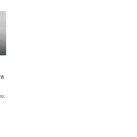
ул
ер,