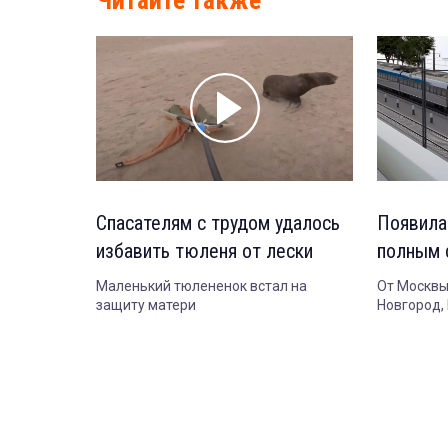
Читайте также
Спасателям с трудом удалось
Появила
избавить тюленя от лески
полным 
Маленький тюлененок встал на
От Москвы
защиту матери
Новгород,