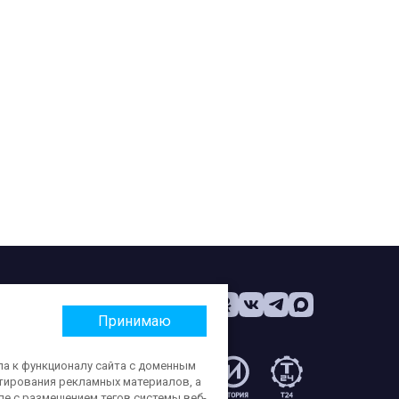
Принимаю
па к функционалу сайта с доменным
етирования рекламных материалов, а
:
ле с размещением тегов системы веб-