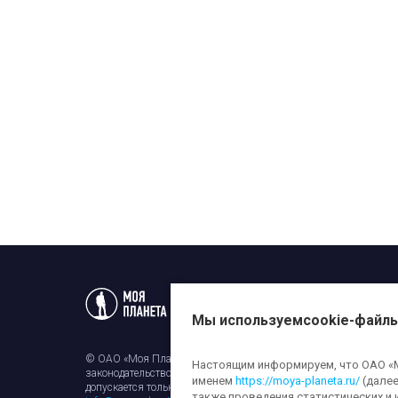
Статьи
Новости
Телеп
Мы используем
cookie-файл
© ОАО «Моя Планета». Все права на любые материалы, опубли
Настоящим информируем, что ОАО «Мо
законодательством об авторском праве и смежных правах. Исп
именем
https://moya-planeta.ru/
(далее
допускается только с разрешения правообладателя и ссылкой н
также проведения статистических и 