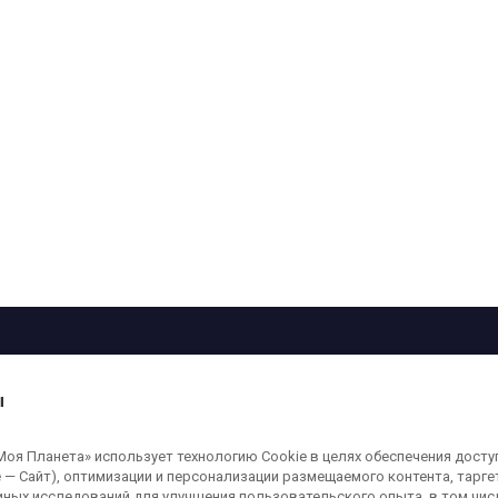
рограмма
Лица
Проекты
О телеканале
ы
кованные на сайте, защищены в соответствии с российским и международным
я Планета» использует технологию Cookie в целях обеспечения досту
ользование любых аудио-, фото- и видеоматериалов, размещенных на сайте,
 — Сайт), оптимизации и персонализации размещаемого контента, тарг
а сайт
moya-planeta.ru
. Адрес для направления юридически значимых сообщений
иных исследований для улучшения пользовательского опыта, в том чис