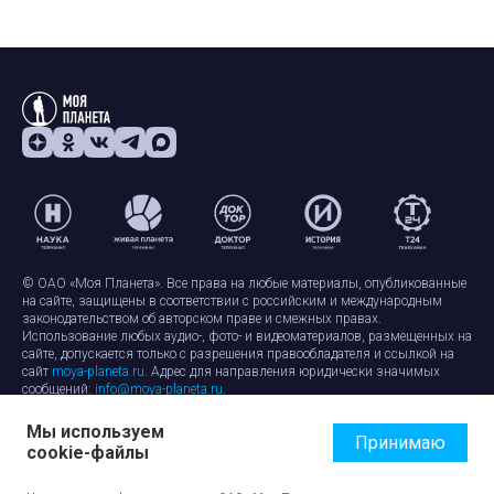
© ОАО «Моя Планета». Все права на любые материалы, опубликованные
на сайте, защищены в соответствии с российским и международным
законодательством об авторском праве и смежных правах.
Использование любых аудио-, фото- и видеоматериалов, размещенных на
сайте, допускается только с разрешения правообладателя и ссылкой на
сайт
moya-planeta.ru
. Адрес для направления юридически значимых
сообщений:
info@moya-planeta.ru
.
Мы используем
Правила сайта
Работа с cookie-файлами
Принимаю
cookie-файлы
Защита персональных данных
Обработка персональных данных
Согласие на обработку персональных данных