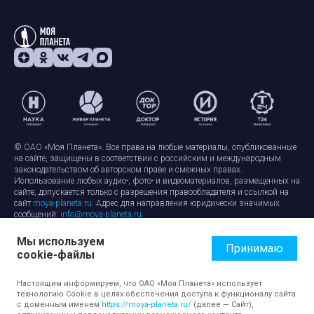
© ОАО «Моя Планета». Все права на любые материалы, опубликованные
на сайте, защищены в соответствии с российским и международным
законодательством об авторском праве и смежных правах.
Использование любых аудио-, фото- и видеоматериалов, размещенных на
сайте, допускается только с разрешения правообладателя и ссылкой на
сайт
moya-planeta.ru
. Адрес для направления юридически значимых
сообщений:
info@moya-planeta.ru
.
Мы используем
Правила сайта
Работа с cookie-файлами
Принимаю
cookie-файлы
Защита персональных данных
Обработка персональных данных
Согласие на обработку персональных данных
Настоящим информируем, что ОАО «Моя Планета» использует
технологию Cookie в целях обеспечения доступа к функционалу сайта
с доменным именем
https://moya-planeta.ru/
(далее — Сайт),