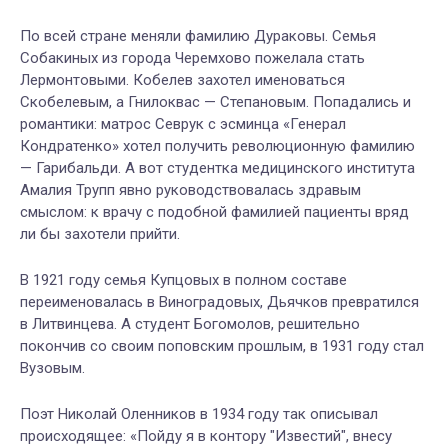
По всей стране меняли фамилию Дураковы. Семья
Собакиных из города Черемхово пожелала стать
Лермонтовыми. Кобелев захотел именоваться
Скобелевым, а Гнилоквас — Степановым. Попадались и
романтики: матрос Севрук с эсминца «Генерал
Кондратенко» хотел получить революционную фамилию
— Гарибальди. А вот студентка медицинского института
Амалия Трупп явно руководствовалась здравым
смыслом: к врачу с подобной фамилией пациенты вряд
ли бы захотели прийти.
В 1921 году семья Купцовых в полном составе
переименовалась в Виноградовых, Дьячков превратился
в Литвинцева. А студент Богомолов, решительно
покончив со своим поповским прошлым, в 1931 году стал
Вузовым.
Поэт Николай Оленников в 1934 году так описывал
происходящее: «Пойду я в контору "Известий", внесу