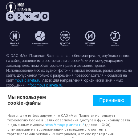
© ОАО «Моя Планета». Все права на любые материалы, опубликованные
на сайте, защищены в соответствии с российским и международным
законодательством об авторском праве и смежных правах.
Использование любых аудио-, фото- и видеоматериалов, размещенных на
сайте, допускается только с разрешения правообладателя и ссылкой на
сайт
moya-planeta.ru
. Адрес для направления юридически значимых
сообщений:
info@moya-planeta.ru
.
Мы используем
Правила сайта
Работа с cookie-файлами
Принимаю
cookie-файлы
Защита персональных данных
Обработка персональных данных
Согласие на обработку персональных данных
Настоящим информируем, что ОАО «Моя Планета» использует
технологию Cookie в целях обеспечения доступа к функционалу сайта
с доменным именем
https://moya-planeta.ru/
(далее — Сайт),
оптимизации и персонализации размещаемого контента,
таргетирования рекламных материалов, а также проведения