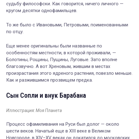
судьбу философски. Как говорится, ничего личного —
кругом десятки однофамильцев.
То же было с Ивановыми, Петровыми, поименованными
по отцу.
Еще менее оригинальны были названные по
особенностям местности, в которой проживали, —
Болотины, Рощины, Пущины, Луговые. Зато вполне
благозвучно. А вот Хреновым, жившим в местах
произрастания этого ядреного растения, повезло меньше.
Как и разжившимся прозвищем предка.
Сын Сопли и внук Барабана
Иллюстрация: Моя Планета
Процесс офамиливания на Руси был долог — около
шести веков. Начатый еще в XIII веке в Великом
Новгороде, в XIV–XV веках он докатился до московских