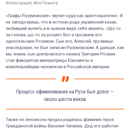
Иллюстрация: Моя Планета
«Графы Разумовские» звучит куда как аристократично. И
не заподозришь, что в истоках рода украинский казак,
любивший выпить и в пьяном виде себя хвалить: «Що то
за голова, що то за розум!» Вот и прозвали его
односельчане Розумом. Сын его, Алексей, прозвище
унаследовал, но был записан Разумовским. А дальше, как
мы знаем, сын днепровского казака Григория Розума
стал фаворитом императрицы Елизаветы и
влиятельнейшим человеком в Российской империи.
Процесс офамиливания на Руси был долог —
около шести веков
Также из лексикона предка родилась фамилия героя
Гражданской войны Василия Чапаева. Дед его работал