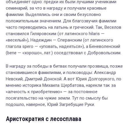
объединяет одно: предки их были лучшими учениками
семинарий, за что в награду и получали красивые
фамилии. Выделялись они и своим безусловно
положительным значением. Для благозвучия фамилии
часто переводились на латынь и греческий. Так, Веселов
становился Гиляровским (от латинского hilaris —
«веселый»), Надеждин — Сперанским (от латинского
глагола spero — «уповать, надеяться»), а Беневоленский
(bene — «хорошо», лат.) соседствовал с Добровольским.
В награду за победы в битвах получали прозвища, позже
становившиеся фамилиями, и полководцы: Александр
Невский, Дмитрий Донской. А вот Юрия Долгорукого, по
мнению историка Михаила Щербатова, нарекли так за
«алчность к приобретению» — за постоянное
посягательство на чужие земли. Тут по смыслу бы
подошло, наверное, Юрий Загребущие Руки.
Аристократия с лесосплава