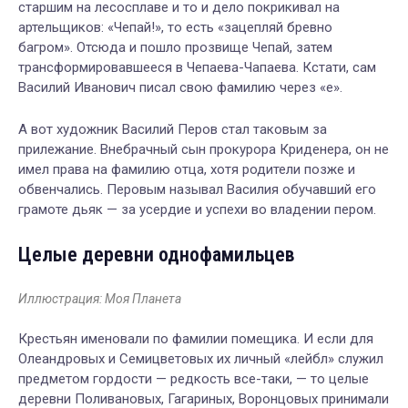
старшим на лесосплаве и то и дело покрикивал на
артельщиков: «Чепай!», то есть «зацепляй бревно
багром». Отсюда и пошло прозвище Чепай, затем
трансформировавшееся в Чепаева-Чапаева. Кстати, сам
Василий Иванович писал свою фамилию через «е».
А вот художник Василий Перов стал таковым за
прилежание. Внебрачный сын прокурора Криденера, он не
имел права на фамилию отца, хотя родители позже и
обвенчались. Перовым называл Василия обучавший его
грамоте дьяк — за усердие и успехи во владении пером.
Целые деревни однофамильцев
Иллюстрация: Моя Планета
Крестьян именовали по фамилии помещика. И если для
Олеандровых и Семицветовых их личный «лейбл» служил
предметом гордости — редкость все-таки, — то целые
деревни Поливановых, Гагариных, Воронцовых принимали