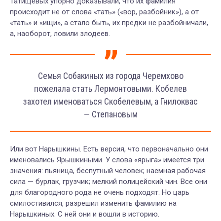
Татищевых упорно доказывали, что их фамилия
происходит не от слова «тать» («вор, разбойник»), а от
«тать» и «ищи», а стало быть, их предки не разбойничали,
а, наоборот, ловили злодеев.
Семья Собакиных из города Черемхово
пожелала стать Лермонтовыми. Кобелев
захотел именоваться Скобелевым, а Гнилоквас
— Степановым
Или вот Нарышкины. Есть версия, что первоначально они
именовались Ярышкиными. У слова «ярыга» имеется три
значения: пьяница, беспутный человек; наемная рабочая
сила — бурлак, грузчик; мелкий полицейский чин. Все они
для благородного рода не очень подходят. Но царь
смилостивился, разрешил изменить фамилию на
Нарышкиных. С ней они и вошли в историю.