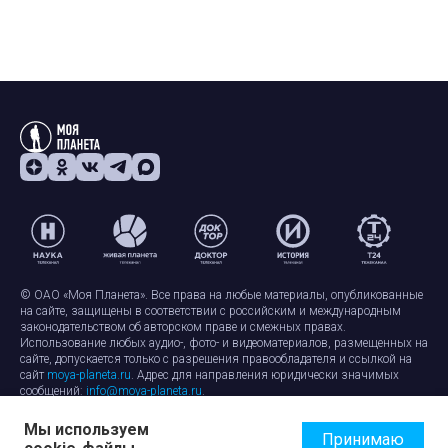
© ОАО «Моя Планета». Все права на любые материалы, опубликованные
на сайте, защищены в соответствии с российским и международным
законодательством об авторском праве и смежных правах.
Использование любых аудио-, фото- и видеоматериалов, размещенных на
сайте, допускается только с разрешения правообладателя и ссылкой на
сайт
moya-planeta.ru
. Адрес для направления юридически значимых
сообщений:
info@moya-planeta.ru
.
Мы используем
Правила сайта
Работа с cookie-файлами
Принимаю