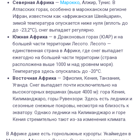
Северная Африка
—
Марокко
, Алжир, Тунис. В
Атласских горах, особенно в марокканском регионе
Ифран, известном как «африканская Швейцария»,
зимой температура опускается ниже нуля (вплоть до
до -23,2°C), снег выпадает регулярно.
Южная Африка
— в Драконовых горах (ЮАР) и на
большей части территории Лесото. Лесото —
единственная страна в Африке, где снег выпадает
ежегодно на большей части территории (страна
расположена выше 1000 м над уровнем моря).
Температура здесь опускалась до -20°C.
Восточная Африка
— Эфиопия, Кения, Танзания,
Уганда. Снег выпадает почти исключительно на
высокогорных вершинах (выше 4000 м): гора Кения,
Килиманджаро, горы Рувензори. Здесь есть ледники и
сезонные снежные покровы, несмотря на близость к
экватору. Однако ледники на Килиманджаро и горе
Кения стремительно тают из-за изменения климата.
В Африке даже есть горнолыжные курорты: Укаймеден в