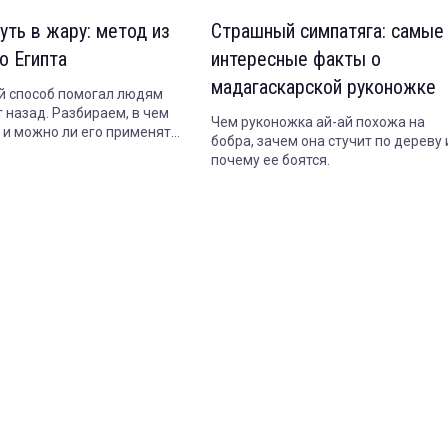
уть в жару: метод из
Страшный симпатяга: самые
о Египта
интересные факты о
мадагаскарской руконожке
 способ помогал людям
 назад. Разбираем, в чем
Чем руконожка ай-ай похожа на
т и можно ли его применять
бобра, зачем она стучит по дереву 
почему ее боятся.