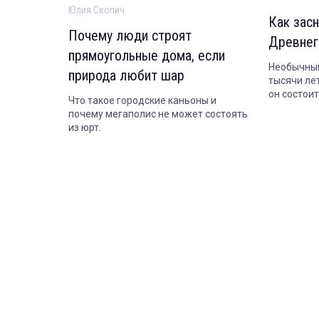
Юлия Скопич
Как засн
Почему люди строят
Древнег
прямоугольные дома, если
Необычный
природа любит шар
тысячи лет
он состои
Что такое городские каньоны и
сегодня.
почему мегаполис не может состоять
из юрт.