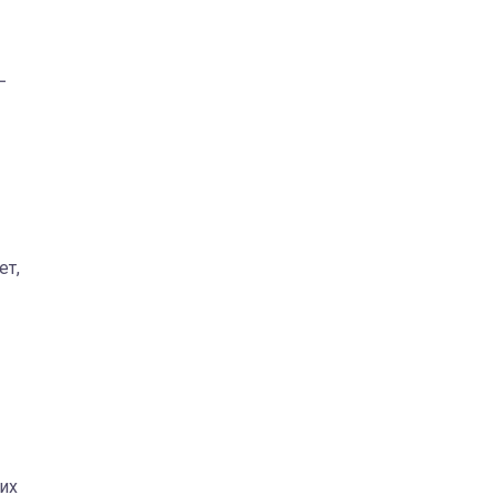
—
ет,
их