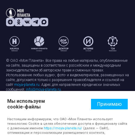
© ОАО «Моя Планета». Все права на любые материалы, опубликованные
на сайте, защищены в соответствии с российским и международным
законодательством об авторском праве и смежных правах.
Использование любых аудио-, фото- и видеоматериалов, размещенных на
сайте, допускается только с разрешения правообладателя и ссылкой на
сайт
moya-planeta.ru
. Адрес для направления юридически значимых
сообщений:
info@moya-planeta.ru
.
Мы используем
Правила сайта
Работа с cookie-файлами
Принимаю
cookie-файлы
Защита персональных данных
Обработка персональных данных
Согласие на обработку персональных данных
Настоящим информируем, что ОАО «Моя Планета» использует
технологию Cookie в целях обеспечения доступа к функционалу сайта
с доменным именем
https://moya-planeta.ru/
(далее — Сайт),
оптимизации и персонализации размещаемого контента,