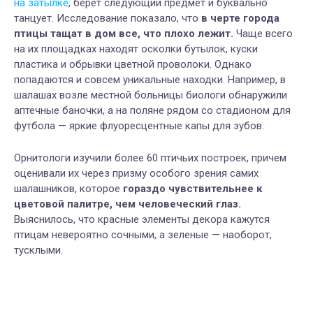
на затылке
, берет следующий предмет и буквально
танцует. Исследование показало, что
в черте города
птицы тащат в дом все, что плохо лежит.
Чаще всего
на их площадках находят осколки бутылок, куски
пластика и обрывки цветной проволоки. Однако
попадаются и совсем уникальные находки. Например, в
шалашах возле местной больницы биологи обнаружили
аптечные баночки, а на поляне рядом со стадионом для
футбола — яркие флуоресцентные капы для зубов.
Орнитологи изучили более 60 птичьих построек, причем
оценивали их через призму особого зрения самих
шалашников, которое
гораздо чувствительнее к
цветовой палитре, чем человеческий глаз.
Выяснилось, что красные элементы декора кажутся
птицам невероятно сочными, а зеленые — наоборот,
тусклыми.