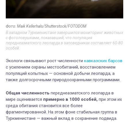
Фото: Maik Kellerhals/Shutterstock/FOTODOM
В западном Туркменистане завершился мониторинг животных
с фотоловушками, показавший, что популяция
переднеазиатского леопарда в заповедниках составляет 60-80
особей.
Экологи связывают рост численности
кавказских барсов
с усилением охраны местообитаний, восстановлением
популяций копытных — основной добычи леопарда, а
также долгосрочными природоохранными программами.
Общая численность
переднеазиатского леопарда в
мире оценивается
примерно в 1000 особей,
при этом их
среда обитания становится все более
фрагментированной. На этом фоне стабильная группа в
Туркменистане — важный вклад в сохранение подвида.