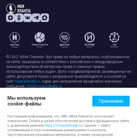
© ОАО «Моя Планета». Все права на любые материалы, опубликованные
на сайте, защищены в соответствии с российским и международным
законодательством об авторском праве и смежных правах.
Использование любых аудио-, фото- и видеоматериалов, размещенных на
сайте, допускается только с разрешения правообладателя и ссылкой на
сайт
moya-planeta.ru
. Адрес для направления юридически значимых
сообщений:
info@moya-planeta.ru
.
Мы используем
Правила сайта
Работа с cookie-файлами
Принимаю
cookie-файлы
Защита персональных данных
Обработка персональных данных
Согласие на обработку персональных данных
Настоящим информируем, что ОАО «Моя Планета» использует
технологию Cookie в целях обеспечения доступа к функционалу сайта
с доменным именем
https://moya-planeta.ru/
(далее — Сайт),
оптимизации и персонализации размещаемого контента,
таргетирования рекламных материалов, а также проведения