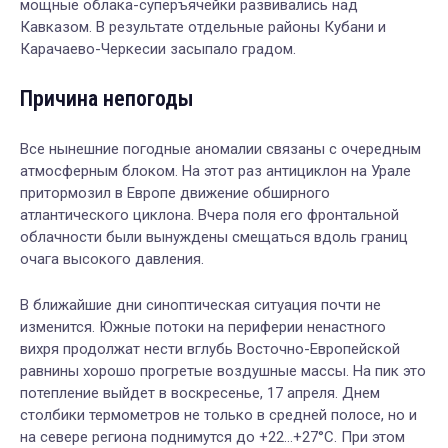
мощные облака-суперъячейки развивались над
Кавказом. В результате отдельные районы Кубани и
Карачаево-Черкесии засыпало градом.
Причина непогоды
Все нынешние погодные аномалии связаны с очередным
атмосферным блоком. На этот раз антициклон на Урале
притормозил в Европе движение обширного
атлантического циклона. Вчера поля его фронтальной
облачности были вынуждены смещаться вдоль границ
очага высокого давления.
В ближайшие дни синоптическая ситуация почти не
изменится. Южные потоки на периферии ненастного
вихря продолжат нести вглубь Восточно-Европейской
равнины хорошо прогретые воздушные массы. На пик это
потепление выйдет в воскресенье, 17 апреля. Днем
столбики термометров не только в средней полосе, но и
на севере региона поднимутся до +22…+27°C. При этом