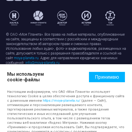
© ОАО «Моя Планета». Все права на любые материалы, опубликованные
на сайте, защищены в соответствии с российским и международным
законодательством об авторском праве и смежных правах.
Использование любых аудио-, фото- и видеоматериалов, размещенных на
сайте, допускается только с разрешения правообладателя и ссылкой на
сайт
moya-planeta.ru
. Адрес для направления юридически значимых
сообщений:
info@moya-planeta.ru
.
Мы используем
Правила сайта
Работа с cookie-файлами
Принимаю
cookie-файлы
Защита персональных данных
Обработка персональных данных
Согласие на обработку персональных данных
Настоящим информируем, что ОАО «Моя Планета» использует
технологию Cookie в целях обеспечения доступа к функционалу сайта
с доменным именем
https://moya-planeta.ru/
(далее — Сайт),
оптимизации и персонализации размещаемого контента,
таргетирования рекламных материалов, а также проведения
статистических и иных исследований для улучшения
пользовательского опыта, в том числе с размещением тегов
системы веб-аналитики «Яндекс Метрика». Нажимая кнопку
«Принимаю» и продолжая использовать Сайт, Вы подтверждаете, что
ознакомлены, понимаете и согласны с положениями