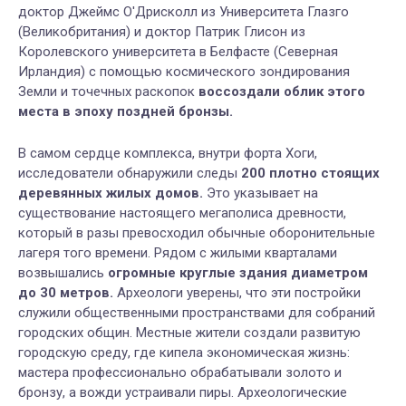
доктор Джеймс О'Дрисколл из Университета Глазго
(Великобритания) и доктор Патрик Глисон из
Королевского университета в Белфасте (Северная
Ирландия) с помощью космического зондирования
Земли и точечных раскопок
воссоздали облик этого
места в эпоху поздней бронзы.
В самом сердце комплекса, внутри форта Хоги,
исследователи обнаружили следы
200 плотно стоящих
деревянных жилых домов.
Это указывает на
существование настоящего мегаполиса древности,
который в разы превосходил обычные оборонительные
лагеря того времени. Рядом с жилыми кварталами
возвышались
огромные круглые здания диаметром
до 30 метров.
Археологи уверены, что эти постройки
служили общественными пространствами для собраний
городских общин. Местные жители создали развитую
городскую среду, где кипела экономическая жизнь:
мастера профессионально обрабатывали золото и
бронзу, а вожди устраивали пиры. Археологические