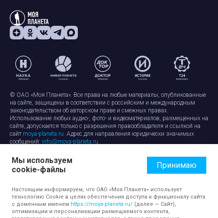
© ОАО «Моя Планета». Все права на любые материалы, опубликованные
на сайте, защищены в соответствии с российским и международным
законодательством об авторском праве и смежных правах.
Использование любых аудио-, фото- и видеоматериалов, размещенных на
сайте, допускается только с разрешения правообладателя и ссылкой на
сайт
moya-planeta.ru
. Адрес для направления юридически значимых
сообщений:
info@moya-planeta.ru
.
Мы используем
Правила сайта
Работа с cookie-файлами
Принимаю
cookie-файлы
Защита персональных данных
Обработка персональных данных
Согласие на обработку персональных данных
Настоящим информируем, что ОАО «Моя Планета» использует
технологию Cookie в целях обеспечения доступа к функционалу сайта
с доменным именем
https://moya-planeta.ru/
(далее — Сайт),
оптимизации и персонализации размещаемого контента,