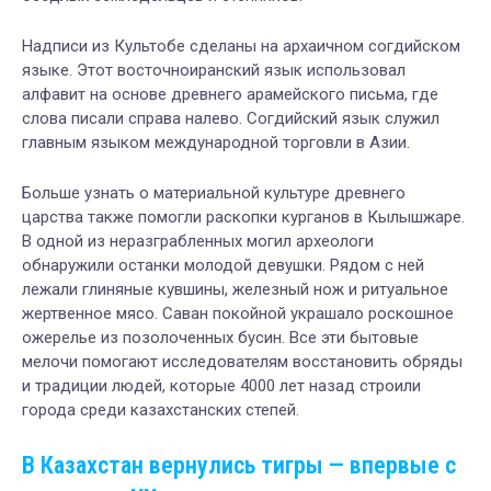
Надписи из Культобе сделаны на архаичном согдийском
языке. Этот восточноиранский язык использовал
алфавит на основе древнего арамейского письма, где
слова писали справа налево. Согдийский язык служил
главным языком международной торговли в Азии.
Больше узнать о материальной культуре древнего
царства также помогли раскопки курганов в Кылышжаре.
В одной из неразграбленных могил археологи
обнаружили останки молодой девушки. Рядом с ней
лежали глиняные кувшины, железный нож и ритуальное
жертвенное мясо. Саван покойной украшало роскошное
ожерелье из позолоченных бусин. Все эти бытовые
мелочи помогают исследователям восстановить обряды
и традиции людей, которые 4000 лет назад строили
города среди казахстанских степей.
В Казахстан вернулись тигры — впервые с