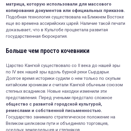
матрица, которую использовали для массового
копирования документов или официальных приказов.
Подобная технология существовала на Ближнем Востоке
еще во времена ассирийских царей. Наличие такой печати
доказывает, что в Культобе процветала развитая
государственная бюрократия.
Больше чем просто кочевники
Царство Кангюй существовало со II века до нашей эры
по IV век нашей эры вдоль бурной реки Сырдарьи.
Долгое время историки судили о нем только по скупым
китайским хроникам и считали Кангюй обычным союзом
степных всадников. Новые находки изменили эти
представления. Перед учеными предстало сложное
общество с развитой городской культурой,
ремеслами и собственной письменностью.
Государство занимало стратегическое положение на
Великом шелковом пути и объединяло торговцев,
оседлых земледельцев и степняков.