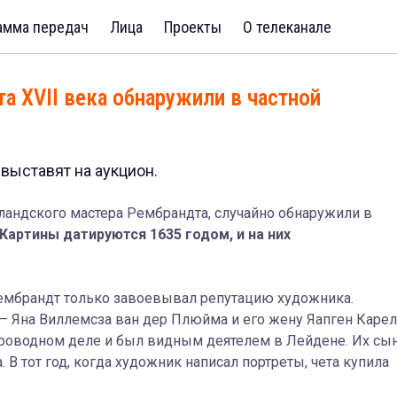
амма передач
Лица
Проекты
О телеканале
 XVII века обнаружили в частной
 выставят на аукцион.
ландского мастера Рембрандта, случайно обнаружили в
Картины датируются 1635 годом, и на них
Рембрандт только завоевывал репутацию художника.
— Яна Виллемсза ван дер Плюйма и его жену Яапген Карел
проводном деле и был видным деятелем в Лейдене. Их сы
В тот год, когда художник написал портреты, чета купила