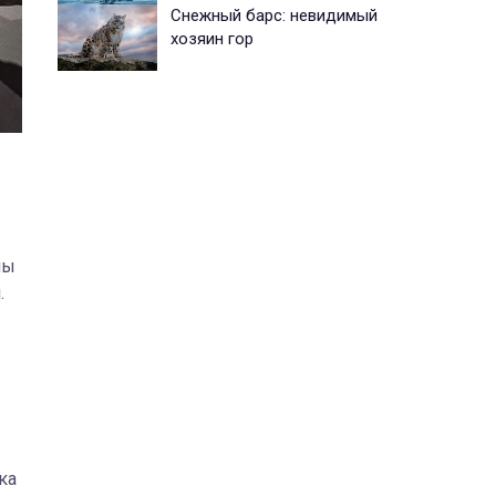
Снежный барс: невидимый
хозяин гор
ны
.
ка