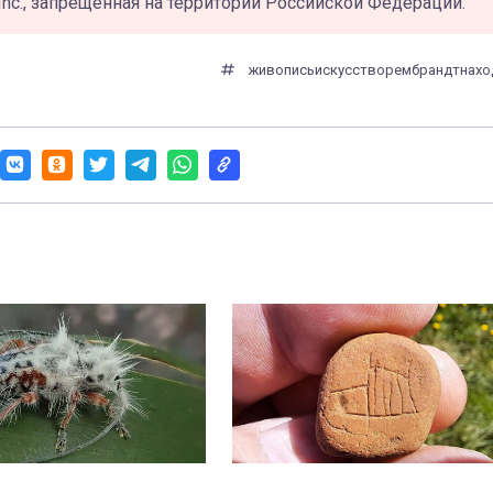
Inc., запрещённая на территории Российской Федерации.
живопись
искусство
рембрандт
нахо