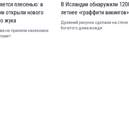
яется плесенью: в
В Исландии обнаружили 120
ии открыли нового
летнее «граффити викингов»
го жука
Древний рисунок сделали на стене
богатого дома вождя
ва не приняли насекомое
 помет