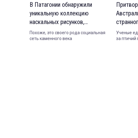
В Патагонии обнаружили
Притвор
уникальную коллекцию
Австрал
наскальных рисунков,
странно
созданных 100 поколениями
Похоже, это своего рода социальная
Ученые ед
сеть каменного века
за птичий