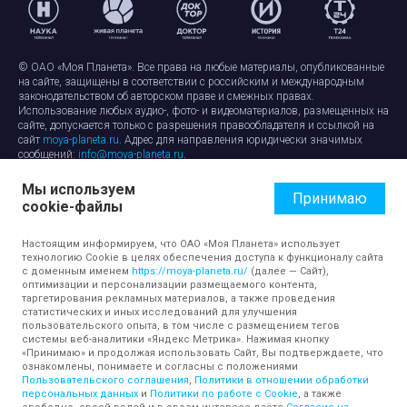
© ОАО «Моя Планета». Все права на любые материалы, опубликованные
на сайте, защищены в соответствии с российским и международным
законодательством об авторском праве и смежных правах.
Использование любых аудио-, фото- и видеоматериалов, размещенных на
сайте, допускается только с разрешения правообладателя и ссылкой на
сайт
moya-planeta.ru
. Адрес для направления юридически значимых
сообщений:
info@moya-planeta.ru
.
Мы используем
Правила сайта
Работа с cookie-файлами
Принимаю
cookie-файлы
Защита персональных данных
Обработка персональных данных
Согласие на обработку персональных данных
Настоящим информируем, что ОАО «Моя Планета» использует
технологию Cookie в целях обеспечения доступа к функционалу сайта
с доменным именем
https://moya-planeta.ru/
(далее — Сайт),
оптимизации и персонализации размещаемого контента,
таргетирования рекламных материалов, а также проведения
статистических и иных исследований для улучшения
пользовательского опыта, в том числе с размещением тегов
системы веб-аналитики «Яндекс Метрика». Нажимая кнопку
«Принимаю» и продолжая использовать Сайт, Вы подтверждаете, что
ознакомлены, понимаете и согласны с положениями
Пользовательского соглашения
,
Политики в отношении обработки
персональных данных
и
Политики по работе с Cookie
, а также