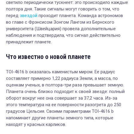
светило периодически тускнеет: это происходило каждые
полтора дня. Такие сигналы могут говорить о том, что
перед
звездой
проходит планета. Команда астрономов
во главе с Фрэнсисом Зонгом Лангом из Бернского
университета (Швейцария) провела дополнительные
наблюдения и подтвердила, что сигнал действительно
принадлежит планете.
Что известно о новой планете
TOI-4616 b оказалась каменистым миром. Ее радиус
составляет примерно 1,22 радиуса Земли, а масса, по
оценкам ученых, в полтора-три раза превышает земную.
Планета очень близко подходит к своей звезде: полный
оборот вокруг нее она совершает за 37,2 часа. Из-за
этого температура на ее поверхности разогрета до 250
градусов Цельсия. Своими параметрами TOI-4616 b
напоминает другие планеты земного типа, которые
находят у красных карликов.