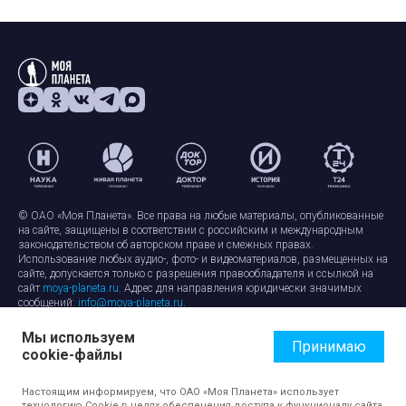
© ОАО «Моя Планета». Все права на любые материалы, опубликованные
на сайте, защищены в соответствии с российским и международным
законодательством об авторском праве и смежных правах.
Использование любых аудио-, фото- и видеоматериалов, размещенных на
сайте, допускается только с разрешения правообладателя и ссылкой на
сайт
moya-planeta.ru
. Адрес для направления юридически значимых
сообщений:
info@moya-planeta.ru
.
Мы используем
Правила сайта
Работа с cookie-файлами
Принимаю
cookie-файлы
Защита персональных данных
Обработка персональных данных
Согласие на обработку персональных данных
Настоящим информируем, что ОАО «Моя Планета» использует
технологию Cookie в целях обеспечения доступа к функционалу сайта