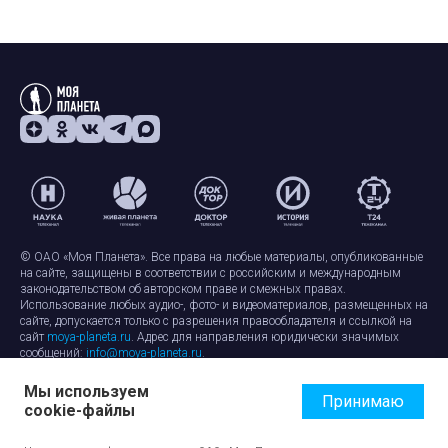
© ОАО «Моя Планета». Все права на любые материалы, опубликованные
на сайте, защищены в соответствии с российским и международным
законодательством об авторском праве и смежных правах.
Использование любых аудио-, фото- и видеоматериалов, размещенных на
сайте, допускается только с разрешения правообладателя и ссылкой на
сайт
moya-planeta.ru
. Адрес для направления юридически значимых
сообщений:
info@moya-planeta.ru
.
Мы используем
Правила сайта
Работа с cookie-файлами
Принимаю
cookie-файлы
Защита персональных данных
Обработка персональных данных
Согласие на обработку персональных данных