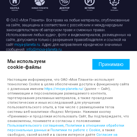
© ОАО «Моя Планета». Все права на любые материалы, опубликованные
на сайте, защищены в соответствии с российским и международным
законодательством об авторском праве и смежных правах.
Использование любых аудио-, фото- и видеоматериалов, размещенных на
сайте, допускается только с разрешения правообладателя и ссылкой на
сайт
moya-planeta.ru
. Адрес для направления юридически значимых
сообщений:
info@moya-planeta.ru
.
Мы используем
Правила сайта
Работа с cookie-файлами
Принимаю
cookie-файлы
Защита персональных данных
Обработка персональных данных
Согласие на обработку персональных данных
Настоящим информируем, что ОАО «Моя Планета» использует
технологию Cookie в целях обеспечения доступа к функционалу сайта
с доменным именем
https://moya-planeta.ru/
(далее — Сайт),
оптимизации и персонализации размещаемого контента,
таргетирования рекламных материалов, а также проведения
статистических и иных исследований для улучшения
пользовательского опыта, в том числе с размещением тегов
системы веб-аналитики «Яндекс Метрика». Нажимая кнопку
«Принимаю» и продолжая использовать Сайт, Вы подтверждаете, что
ознакомлены, понимаете и согласны с положениями
Пользовательского соглашения
,
Политики в отношении обработки
персональных данных
и
Политики по работе с Cookie
, а также
свободно, своей волей и в своем интересе даёте
Согласие на