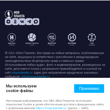
© ОАО «Моя Планета». Все права на любые материалы, опубликованные
на сайте, защищены в соответствии с российским и международным
законодательством об авторском праве и смежных правах.
Использование любых аудио-, фото- и видеоматериалов, размещенных на
сайте, допускается только с разрешения правообладателя и ссылкой на
сайт
moya-planeta.ru
. Адрес для направления юридически значимых
сообщений:
info@moya-planeta.ru
.
Мы используем
Правила сайта
Работа с cookie-файлами
Принимаю
cookie-файлы
Защита персональных данных
Обработка персональных данных
Согласие на обработку персональных данных
Настоящим информируем, что ОАО «Моя Планета» использует
технологию Cookie в целях обеспечения доступа к функционалу сайта
с доменным именем
https://moya-planeta.ru/
(далее — Сайт),