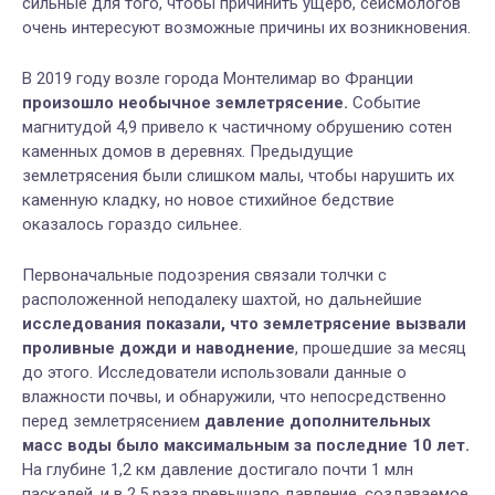
сильные для того, чтобы причинить ущерб, сейсмологов
очень интересуют возможные причины их возникновения.
В 2019 году возле города Монтелимар во Франции
произошло необычное землетрясение.
Событие
магнитудой 4,9 привело к частичному обрушению сотен
каменных домов в деревнях. Предыдущие
землетрясения были слишком малы, чтобы нарушить их
каменную кладку, но новое стихийное бедствие
оказалось гораздо сильнее.
Первоначальные подозрения связали толчки с
расположенной неподалеку шахтой, но дальнейшие
исследования показали, что землетрясение вызвали
проливные дожди и наводнение
, прошедшие за месяц
до этого. Исследователи использовали данные о
влажности почвы, и обнаружили, что непосредственно
перед землетрясением
давление дополнительных
масс воды было максимальным за последние 10 лет.
На глубине 1,2 км давление достигало почти 1 млн
паскалей, и в 2,5 раза превышало давление, создаваемое