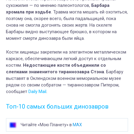
сухожилия — по мнению палеонтологов,
Барбара
хромала при ходьбе
. Травма могла мешать ей охотиться,
поэтому она, скорее всего, была падальщицей, пока
снова не смогла догонять своих жертв. На скелете
Барбары видно выступающее брюшко, в котором на
момент смерти динозавра были яйца.
Кости хищницы закрепили на элегантном металлическом
каркасе, обеспечивающем легкий доступ к отдельным
костям.
Недостающие кости объединили со
слепками знаменитого тираннозавра Стэна
. Барбару
выставят в Оклендском военном мемориальном музее
рядом со своим собратом — тираннозавром Питером,
сообщает
Daily Mail
.
Топ-10 самых больших динозавров
Читайте «Мою Планету» в
MAX