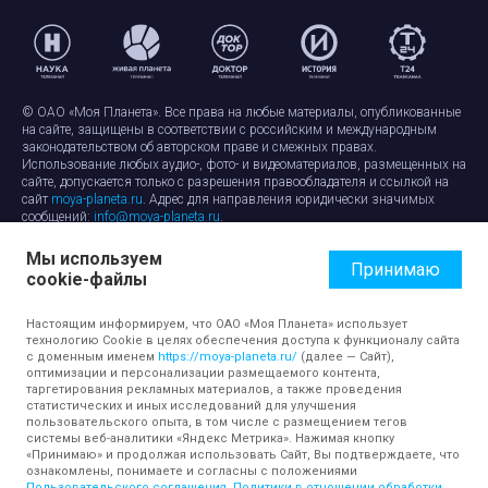
© ОАО «Моя Планета». Все права на любые материалы, опубликованные
на сайте, защищены в соответствии с российским и международным
законодательством об авторском праве и смежных правах.
Использование любых аудио-, фото- и видеоматериалов, размещенных на
сайте, допускается только с разрешения правообладателя и ссылкой на
сайт
moya-planeta.ru
. Адрес для направления юридически значимых
сообщений:
info@moya-planeta.ru
.
Мы используем
Правила сайта
Работа с cookie-файлами
Принимаю
cookie-файлы
Защита персональных данных
Обработка персональных данных
Согласие на обработку персональных данных
Настоящим информируем, что ОАО «Моя Планета» использует
технологию Cookie в целях обеспечения доступа к функционалу сайта
с доменным именем
https://moya-planeta.ru/
(далее — Сайт),
оптимизации и персонализации размещаемого контента,
таргетирования рекламных материалов, а также проведения
статистических и иных исследований для улучшения
пользовательского опыта, в том числе с размещением тегов
системы веб-аналитики «Яндекс Метрика». Нажимая кнопку
«Принимаю» и продолжая использовать Сайт, Вы подтверждаете, что
ознакомлены, понимаете и согласны с положениями
Пользовательского соглашения
,
Политики в отношении обработки