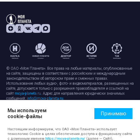
© ОАО «Моя Планета». Все права на любые материалы, опубликованные
на сайте, защищены в соответствии с российским и международным
законодательством об авторском праве и смежных правах.
Использование любых аудио-, фото- и видеоматериалов, размещенных на
сайте, допускается только с разрешения правообладателя и ссылкой на
сайт
moya-planeta.ru
. Адрес для направления юридически значимых
сообщений:
info@moya-planeta.ru
.
Мы используем
Правила сайта
Работа с cookie-файлами
Принимаю
cookie-файлы
Защита персональных данных
Обработка персональных данных
Согласие на обработку персональных данных
Настоящим информируем, что ОАО «Моя Планета» использует
технологию Cookie в целях обеспечения доступа к функционалу сайта
с доменным именем
https://moya-planeta.ru/
(далее — Сайт),