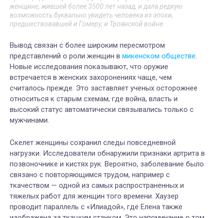
женщине, жившей более 3500 лет назад, и дала редкую
возможность буквально увидеть человека из эпохи,
предшествовавшей и Гомеру, и Троянской войне.
Вывод связан с более широким пересмотром
представлений о роли женщин в
микенском обществе
.
Новые исследования показывают, что оружие
встречается в женских захоронениях чаще, чем
считалось прежде. Это заставляет ученых осторожнее
относиться к старым схемам, где война, власть и
высокий статус автоматически связывались только с
мужчинами.
Скелет женщины сохранил следы повседневной
нагрузки. Исследователи обнаружили признаки артрита в
позвоночнике и кистях рук. Вероятно, заболевание было
связано с повторяющимся трудом, например с
ткачеством — одной из самых распространенных и
тяжелых работ для женщин того времени. Хаузер
проводит параллель с «Илиадой», где Елена также
изображена за ткацким станком. Это напоминание о том,