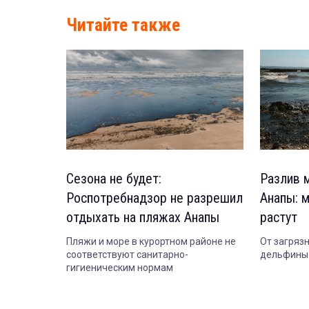
Читайте также
Сезона не будет:
Разлив 
Роспотребнадзор не разрешил
Анапы: 
отдыхать на пляжах Анапы
растут
Пляжи и море в курортном районе не
От загряз
соответствуют санитарно-
дельфины
гигиеническим нормам