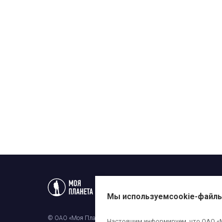
Статьи
Новости
Телеп
Мы используем
cookie-файл
© ОАО «Моя Планета». Все права на любые материалы, опубли
Настоящим информируем, что ОАО «Мо