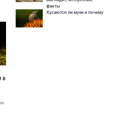
факты
Кусаются ли мухи и почему
и в
но