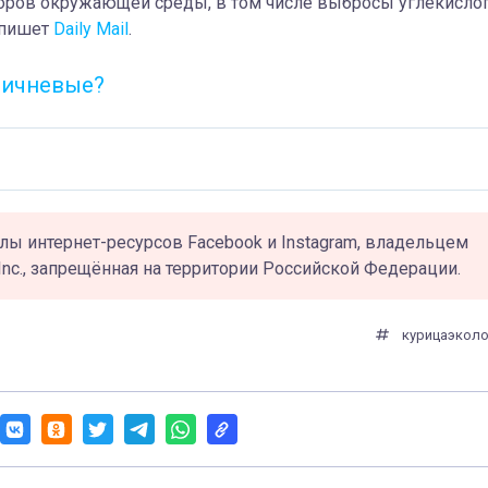
оров окружающей среды, в том числе выбросы углекисло
 пишет
Daily Mail
.
ричневые?
лы интернет-ресурсов Facebook и Instagram, владельцем
Inc., запрещённая на территории Российской Федерации.
курица
эколо