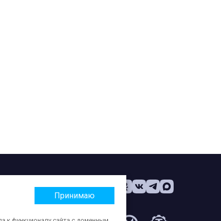
Принимаю
па к функционалу сайта с доменным